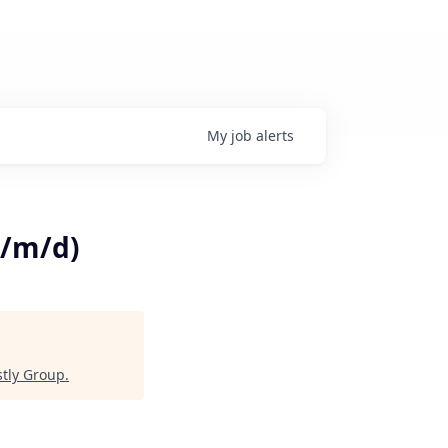
My
job
alerts
w/m/d)
tly Group
.