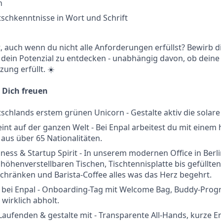
n
schkenntnisse in Wort und Schrift
rt, auch wenn du nicht alle Anforderungen erfüllst? Bewirb d
 dein Potenzial zu entdecken - unabhängig davon, ob deine
ung erfüllt. ☀️
 Dich freuen
tschlands erstem grünen Unicorn - Gestalte aktiv die solar
int auf der ganzen Welt - Bei Enpal arbeitest du mit einem
aus über 65 Nationalitäten.
ess & Startup Spirit - In unserem modernen Office in Berli
 höhenverstellbaren Tischen, Tischtennisplatte bis gefüllten
hränken und Barista-Coffee alles was das Herz begehrt.
rt bei Enpal - Onboarding-Tag mit Welcome Bag, Buddy-Pr
 wirklich abholt.
Laufenden & gestalte mit - Transparente All-Hands, kurze