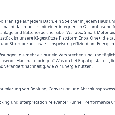
 Solaranlage auf jedem Dach, ein Speicher in jedem Haus und
l macht das möglich mit einer integrierten Gesamtlösung f
ranlage und Batteriespeicher über Wallbox, Smart Meter bis
tück ist unsere KI-gestützte Plattform Enpal.One+, die t
zt und Strombezug sowie -einspeisung effizient am Energiem
 Lösungen, die mehr als nur ein Versprechen sind und täglic
tausende Haushalte bringen? Was du bei Enpal gestaltest, l
 verändert nachhaltig, wie wir Energie nutzen.
ptimierung von Booking, Conversion und Abschlussprozess
acking und Interpretation relevanter Funnel, Performance