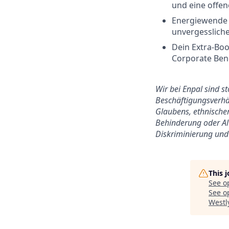
und eine offen
Energiewende g
unvergesslich
Dein Extra-Boo
Corporate Benef
Wir bei Enpal sind s
Beschäftigungsverhäl
Glaubens, ethnischer
Behinderung oder Alt
Diskriminierung und 
This 
See o
See op
Westl