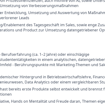
 von Prozessineffizienzen, auch mithilfe von AI, sowie Unter
d Umsetzung von Verbesserungsmaßnahmen
 der Entwicklung, Umsetzung und Auswertung von Maßnah
verlorener Leads
g/Enablement des Tagesgeschäft im Sales, sowie enge Zu
erations und Product zur Umsetzung datengetriebener O
e Berufserfahrung (ca. 1–2 Jahre) oder einschlägige
tudententätigkeiten in einem analytischen, datengetriebe
mfeld - Berührungspunkte mit Marketing-Themen und Sal
demischer Hintergrund in Betriebswirtschaftslehre, Financ
genieurwesen, Data Analytics oder einem vergleichbaren S
u hast bereits erste Produkte selbst entwickelt und brennst f
tionen
iative, Hands on Mentalität und Freude daran, Themen eig