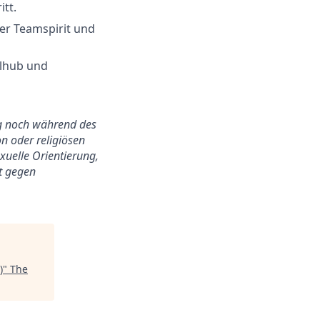
itt.
er Teamspirit und
llhub und
ung noch während des
n oder religiösen
exuelle Orientierung,
ht gegen
)
"
The