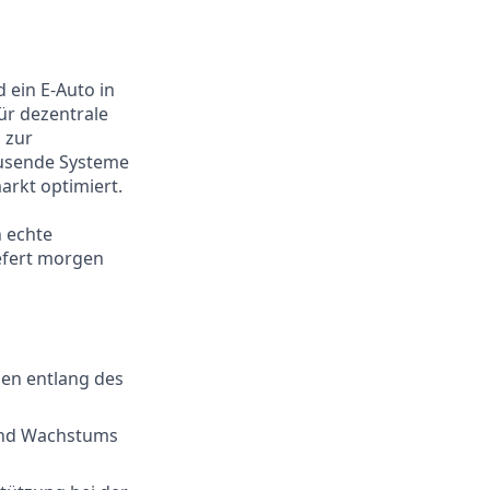
 ein E-Auto in
ür dezentrale
 zur
ausende Systeme
arkt optimiert.
h echte
iefert morgen
en entlang des
 und Wachstums