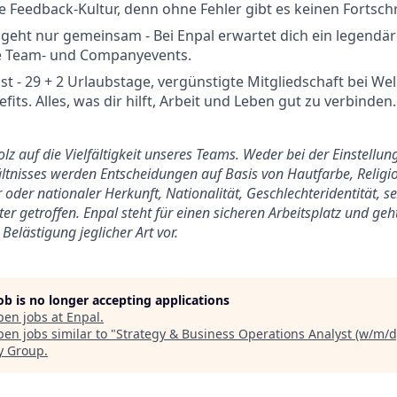
e Feedback-Kultur, denn ohne Fehler gibt es keinen Fortschr
eht nur gemeinsam - Bei Enpal erwartet dich ein legendär
e Team- und Companyevents.
st - 29 + 2 Urlaubstage, vergünstigte Mitgliedschaft bei We
its. Alles, was dir hilft, Arbeit und Leben gut zu verbinden.
tolz auf die Vielfältigkeit unseres Teams. Weder bei der Einstell
tnisses werden Entscheidungen auf Basis von Hautfarbe, Religio
 oder nationaler Herkunft, Nationalität, Geschlechteridentität, s
er getroffen. Enpal steht für einen sicheren Arbeitsplatz und ge
Belästigung jeglicher Art vor.
job is no longer accepting applications
pen jobs at
Enpal
.
en jobs similar to "
Strategy & Business Operations Analyst (w/m/d
y Group
.