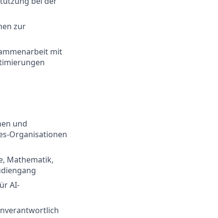
stützung bei der
men zur
sammenarbeit mit
ptimierungen
nen und
es-Organisationen
e, Mathematik,
tudiengang
ür AI-
enverantwortlich