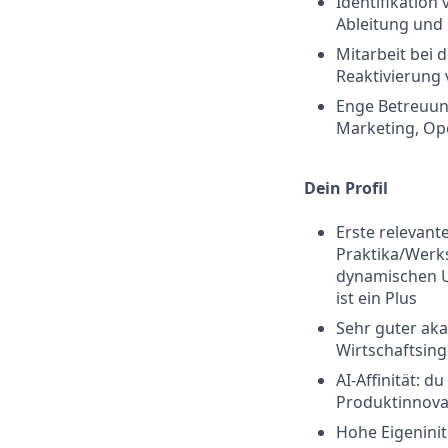
Identifikation
Ableitung un
Mitarbeit bei
Reaktivierung 
Enge Betreuun
Marketing, Op
Dein Profil
Erste relevant
Praktika/Werks
dynamischen U
ist ein Plus
Sehr guter aka
Wirtschaftsin
AI-Affinität: d
Produktinnova
Hohe Eigeninit