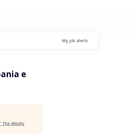
My
job
alerts
bania e
"
The Westly