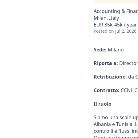
Accounting & Fina
Milan, Italy
EUR 35k-45k / year
Posted
on Jul 2, 2026
Sede:
Milano
Riporta a:
Directo
Retribuzione:
da €
Contratto:
CCNL Co
Il ruolo
Siamo una scale-up 
Albania e Tunisia. 
controlli e flussi 
Oggi cerchiamo una 