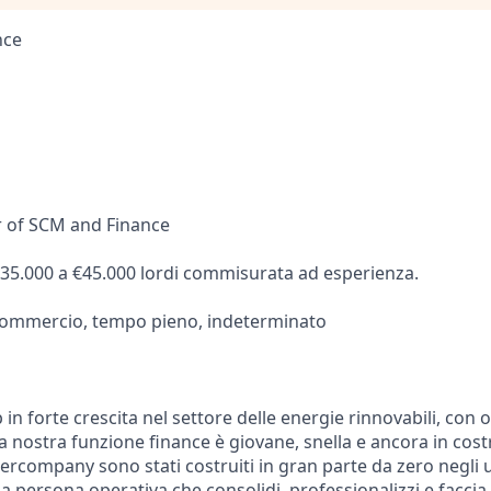
nce
r of SCM and Finance
35.000 a €45.000 lordi commisurata ad esperienza.
mmercio, tempo pieno, indeterminato
in forte crescita nel settore delle energie rinnovabili, con op
La nostra funzione finance è giovane, snella e ancora in cost
intercompany sono stati costruiti in gran parte da zero negli 
persona operativa che consolidi, professionalizzi e faccia 