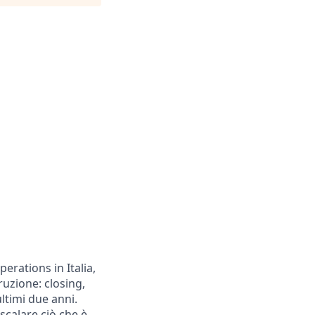
erations in Italia,
ruzione: closing,
ultimi due anni.
scalare ciò che è