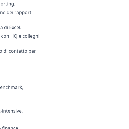
porting.
ne dei rapporti
 di Excel.
o con HQ e colleghi
o di contatto per
 benchmark,
t-intensive.
 finance.