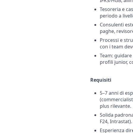
IFRS/HGB, allin
Tesoreria e ca
periodo a livell
Consulenti este
paghe, revisor
Processi e stru
con i team deve
Team: guidare 
profili junior,
Requisiti
5–7 anni di esp
(commercialist
plus rilevante.
Solida padronan
F24, Intrastat)
Esperienza dir