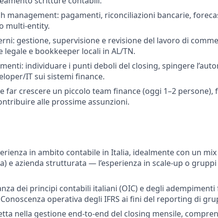
eamento scritture contabili.
sh management: pagamenti, riconciliazioni bancarie, forecas
o multi-entity.
rni: gestione, supervisione e revisione del lavoro di commer
e legale e bookkeeper locali in AL/TN.
menti: individuare i punti deboli del closing, spingere l’au
loper/IT sui sistemi finance.
e far crescere un piccolo team finance (oggi 1–2 persone), 
 contribuire alle prossime assunzioni.
erienza in ambito contabile in Italia, idealmente con un mix
a) e azienda strutturata — l’esperienza in scale-up o gruppi
za dei principi contabili italiani (OIC) e degli adempimenti fis
. Conoscenza operativa degli IFRS ai fini del reporting di gr
etta nella gestione end-to-end del closing mensile, comprens