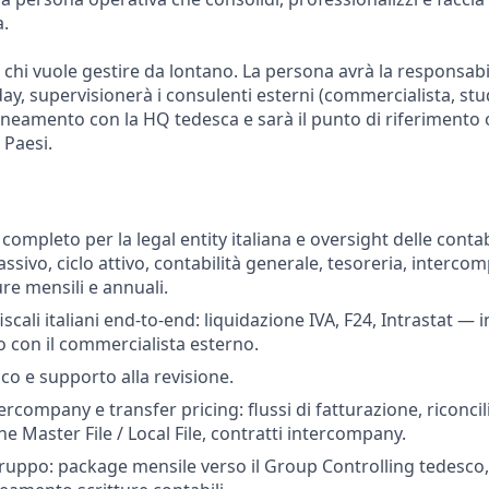
a.
chi vuole gestire da lontano. La persona avrà la responsabil
day, supervisionerà i consulenti esterni (commercialista, st
allineamento con la HQ tedesca e sarà il punto di riferimento
 Paesi.
 completo per la legal entity italiana e oversight delle contab
passivo, ciclo attivo, contabilità generale, tesoreria, intercom
ure mensili e annuali.
cali italiani end-to-end: liquidazione IVA, F24, Intrastat — i
con il commercialista esterno.
tico e supporto alla revisione.
ercompany e transfer pricing: flussi di fatturazione, riconcil
 Master File / Local File, contratti intercompany.
ruppo: package mensile verso il Group Controlling tedesco, 