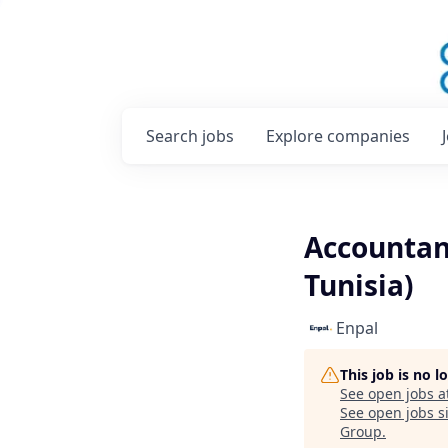
Search
jobs
Explore
companies
Accountant
Tunisia)
Enpal
This job is no 
See open jobs a
See open jobs si
Group
.