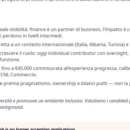
ale visibilità: finance è un partner di business, l’impatto è 
i perdono in livelli intermedi.
etta a un contesto internazionale (Italia, Albania, Tunisia) 
 crescere il ruolo: oggi individual contributor con oversigh
 funzione.
 fino a €45.000 commisurata all’esperienza pregressa, calibr
 CCNL Commercio.
e premia pragmatismo, ownership e bilanci puliti — non la p
iversità e promuove un ambiente inclusivo. Valutiamo i candidat
 background.
job is no longer accepting applications