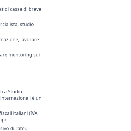
t di cassa di breve
cialista, studio
tomazione, lavorare
fare mentoring sui
 tra Studio
 internazionali è un
cali italiani (IVA,
uppo.
ivo di ratei,