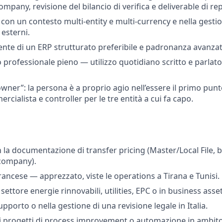
company, revisione del bilancio di verifica e deliverable di re
con un contesto multi-entity e multi-currency e nella gestio
 esterni.
ente di un ERP strutturato preferibile e padronanza avanzata
lo professionale pieno — utilizzo quotidiano scritto e parlat
wner”: la persona è a proprio agio nell’essere il primo punt
rcialista e controller per le tre entità a cui fa capo.
 la documentazione di transfer pricing (Master/Local File,
rcompany).
rancese — apprezzato, viste le operations a Tirana e Tunisi.
settore energie rinnovabili, utilities, EPC o in business asse
pporto o nella gestione di una revisione legale in Italia.
i progetti di process improvement o automazione in ambito