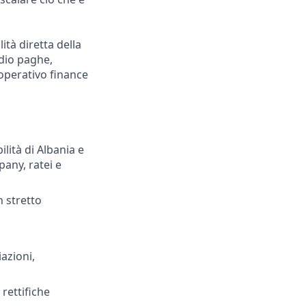
ità diretta della
udio paghe,
 operativo finance
ilità di Albania e
pany, ratei e
n stretto
iazioni,
rettifiche