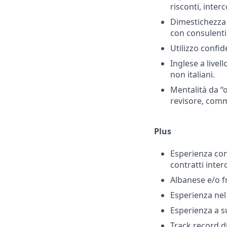
risconti, inter
Dimestichezza 
con consulenti
Utilizzo confid
Inglese a livel
non italiani.
Mentalità da “o
revisore, comme
Plus
Esperienza con
contratti inte
Albanese e/o f
Esperienza nel 
Esperienza a su
Track record d