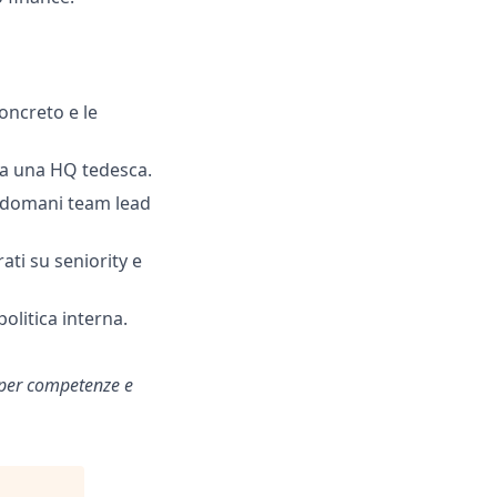
concreto e le
e a una HQ tedesca.
t, domani team lead
ati su seniority e
olitica interna.
i per competenze e