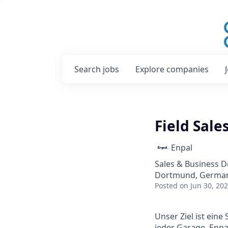
Search
jobs
Explore
companies
Field Sale
Enpal
Sales & Business 
Dortmund, Germa
Posted
on Jun 30, 20
Unser Ziel ist eine
jeder Garage. Enpa