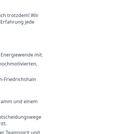
ich trotzdem! Wir
 Erfahrung jede
e Energiewende mit.
 hochmotivierten,
n-Friedrichshain
ogramm und einem
 Entscheidungswege
itt.
er Teamspirit und