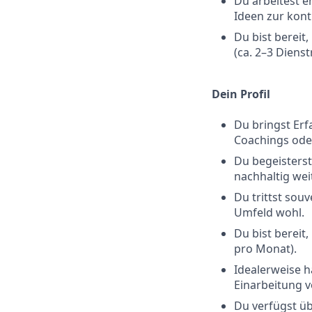
Du arbeitest 
Ideen zur kont
Du bist bereit
(ca. 2–3 Diens
Dein Profil
Du bringst Erf
Coachings ode
Du begeisterst
nachhaltig wei
Du trittst sou
Umfeld wohl.
Du bist bereit
pro Monat).
Idealerweise h
Einarbeitung v
Du verfügst ü