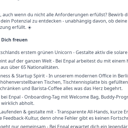
rt, auch wenn du nicht alle Anforderungen erfüllst? Bewirb d
 dein Potenzial zu entdecken - unabhängig davon, ob deine
ung erfüllt. ☀️
 Dich freuen
tschlands erstem grünen Unicorn - Gestalte aktiv die solar
int auf der ganzen Welt - Bei Enpal arbeitest du mit einem
aus über 65 Nationalitäten.
ess & Startup Spirit - In unserem modernen Office in Berli
 höhenverstellbaren Tischen, Tischtennisplatte bis gefüllten
hränken und Barista-Coffee alles was das Herz begehrt.
rt bei Enpal - Onboarding-Tag mit Welcome Bag, Buddy-Pr
 wirklich abholt.
Laufenden & gestalte mit - Transparente All-Hands, kurze
e Feedback-Kultur, denn ohne Fehler gibt es keinen Fortschr
eht nur gemeinsam - Bei Enpal erwartet dich ein legendär