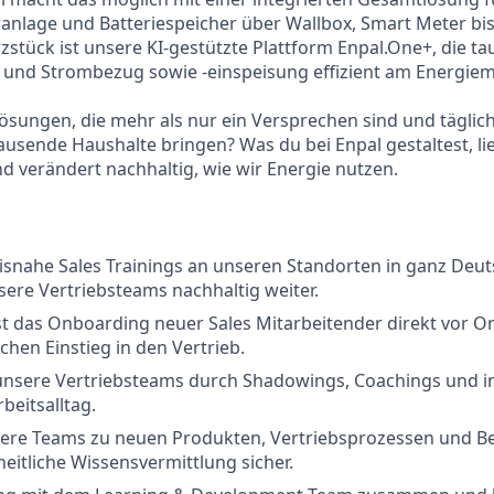
ranlage und Batteriespeicher über Wallbox, Smart Meter bis
tück ist unsere KI-gestützte Plattform Enpal.One+, die t
zt und Strombezug sowie -einspeisung effizient am Energiem
 Lösungen, die mehr als nur ein Versprechen sind und täglic
tausende Haushalte bringen? Was du bei Enpal gestaltest, l
 verändert nachhaltig, wie wir Energie nutzen.
isnahe Sales Trainings an unseren Standorten in ganz Deu
sere Vertriebsteams nachhaltig weiter.
 das Onboarding neuer Sales Mitarbeitender direkt vor Or
chen Einstieg in den Vertrieb.
unsere Vertriebsteams durch Shadowings, Coachings und in
beitsalltag.
sere Teams zu neuen Produkten, Vertriebsprozessen und Be
nheitliche Wissensvermittlung sicher.