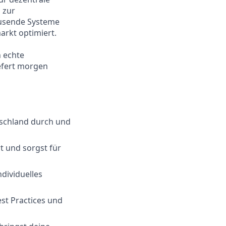
 zur
ausende Systeme
arkt optimiert.
h echte
iefert morgen
tschland durch und
t und sorgst für
dividuelles
st Practices und