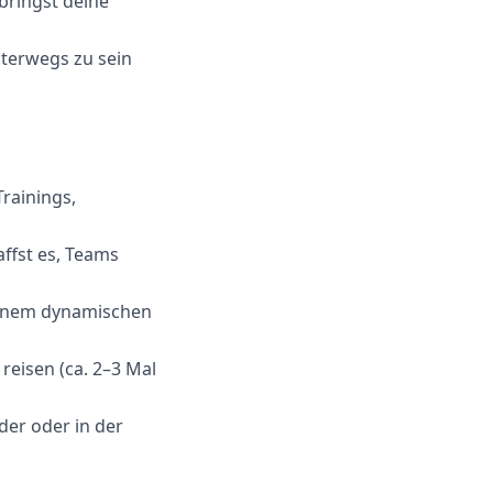
ringst deine
nterwegs zu sein
Trainings,
ffst es, Teams
 einem dynamischen
reisen (ca. 2–3 Mal
der oder in der