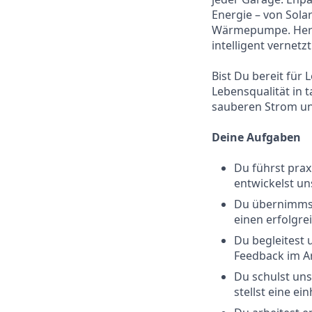
Energie – von Sola
Wärmepumpe. Herzs
intelligent vernet
Bist Du bereit für
Lebensqualität in 
sauberen Strom und
Deine Aufgaben
Du führst prax
entwickelst un
Du übernimmst
einen erfolgrei
Du begleitest 
Feedback im Ar
Du schulst un
stellst eine ei