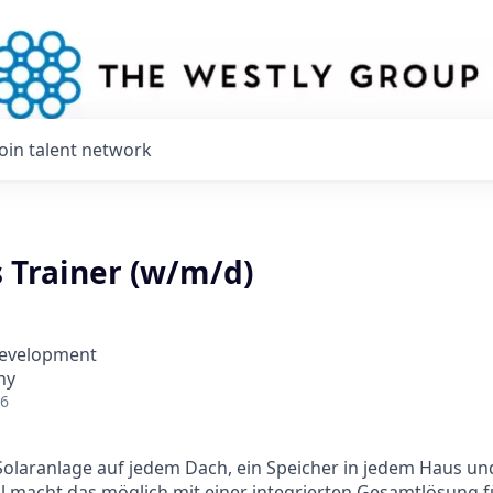
Join talent network
s Trainer (w/m/d)
Development
ny
26
 Solaranlage auf jedem Dach, ein Speicher in jedem Haus und
l macht das möglich mit einer integrierten Gesamtlösung f