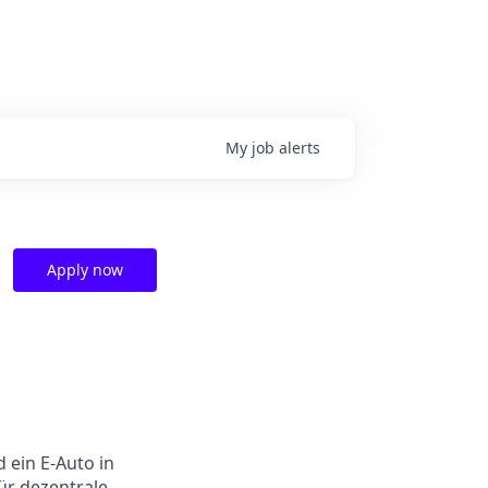
My
job
alerts
Apply now
 ein E-Auto in
ür dezentrale