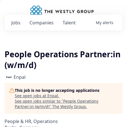
Jobs
Companies
Talent
My
alerts
People Operations Partner:in
(w/m/d)
Enpal
This job is no longer accepting applications
See open jobs at
Enpal
.
See open jobs similar to "
People Operations
Partner:in (w/m/d)
"
The Westly Group
.
People & HR, Operations