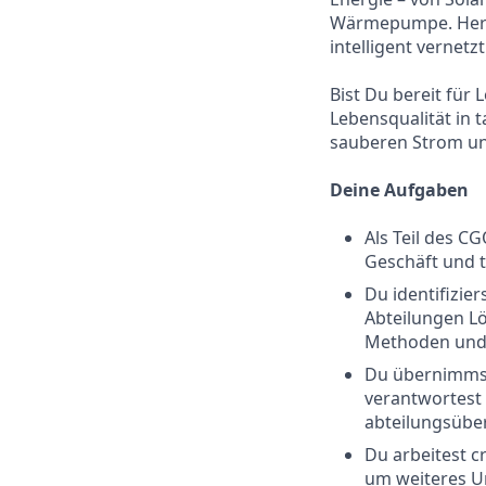
Wärmepumpe. Herzs
intelligent vernet
Bist Du bereit für
Lebensqualität in 
sauberen Strom und
D
eine Aufgaben
Als Teil des C
Geschäft und t
Du identifizie
Abteilungen Lö
Methoden und 
Du übernimmst
verantwortest
abteilungsüb
Du arbeitest 
um weiteres 