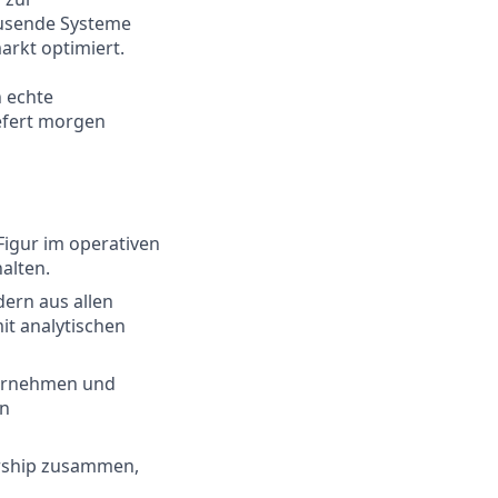
ausende Systeme
arkt optimiert.
h echte
iefert morgen
 Figur im operativen
alten.
dern aus allen
it analytischen
ternehmen und
on
ership zusammen,