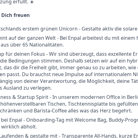
ung erfüllt. ☀️
 Dich freuen
tschlands erstem grünen Unicorn - Gestalte aktiv die solar
int auf der ganzen Welt - Bei Enpal arbeitest du mit einem
aus über 65 Nationalitäten.
up für deinen Fokus - Wir sind überzeugt, dass exzellente E
die Bedingungen stimmen. Deshalb setzen wir auf ein hybr
, das dir die Freiheit gibt, immer genau so zu arbeiten, wie
n passt. Du brauchst neue Impulse auf internationalem Ni
hängig von deiner Verantwortung, die Möglichkeit, deine Täti
ns Ausland zu verlegen.
ess & Startup Spirit - In unserem modernen Office in Berli
 höhenverstellbaren Tischen, Tischtennisplatte bis gefüllten
hränken und Barista-Coffee alles was das Herz begehrt.
rt bei Enpal - Onboarding-Tag mit Welcome Bag, Buddy-Pr
 wirklich abholt.
Laufenden & gestalte mit - Transparente All-Hands, kurze