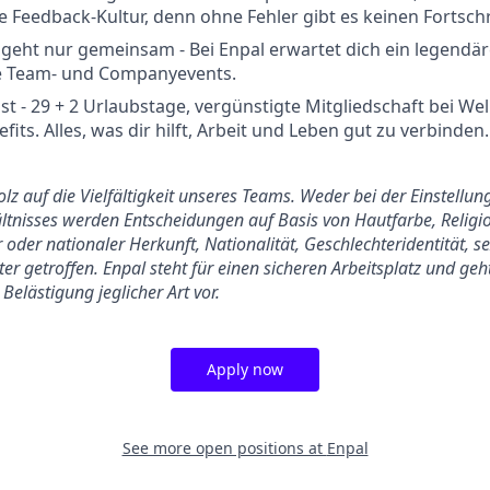
e Feedback-Kultur, denn ohne Fehler gibt es keinen Fortschr
eht nur gemeinsam - Bei Enpal erwartet dich ein legendär
e Team- und Companyevents.
st - 29 + 2 Urlaubstage, vergünstigte Mitgliedschaft bei We
its. Alles, was dir hilft, Arbeit und Leben gut zu verbinden.
tolz auf die Vielfältigkeit unseres Teams. Weder bei der Einstell
tnisses werden Entscheidungen auf Basis von Hautfarbe, Religio
 oder nationaler Herkunft, Nationalität, Geschlechteridentität, s
er getroffen. Enpal steht für einen sicheren Arbeitsplatz und ge
Belästigung jeglicher Art vor.
Apply now
See more open positions at
Enpal