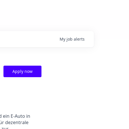
My
job
alerts
Apply now
 ein E-Auto in
ür dezentrale
 zur