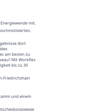
e Energiewende mit.
 hochmotivierten,
rgebnisse dort
ides
 es am besten zu
veau? Mit Workflex
gkeit bis zu 30
n-Friedrichshain
ogramm und einem
 Entscheidungswege