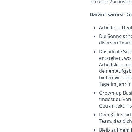
einzelne Voraussetz
Darauf kannst Du
Arbeite in Deu
Die Sonne sche
diversen Team 
Das ideale Set
entstehen, wo 
Arbeitskonzept
deinen Aufgabe
bieten wir, ab
Tage im Jahr i
Grown-up Busin
findest du von
Getränkekühlsc
Dein Kick-sta
Team, das dich
Bleib auf dem 