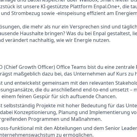
tück ist unsere KI-gestützte Plattform Enpal.One+, die t
zt und Strombezug sowie -einspeisung effizient am Energiem
 Lösungen, die mehr als nur ein Versprechen sind und täglic
tausende Haushalte bringen? Was du bei Enpal gestaltest, l
 verändert nachhaltig, wie wir Energie nutzen.
GO (Chief Growth Officer) Office Teams bist du eine zentrale
rägst maßgeblich dazu bei, das Unternehmen auf Kurs zu h
rst und entwickelst gemeinsam mit den relevanten Stakehol
sungsansätze, die du anschließend end-to-end umsetzt – m
einem feinen Gespür für sich auftuende Chancen.
 selbstständig Projekte mit hoher Bedeutung für das Un
 dabei Konzeptionierung, Planung und Implementierung v
ergreifenden Programmen und Maßnahmen.
cross-funktional mit den Abteilungen und dem Senior Lead
Unternehmenswachstum zu ermöglichen.