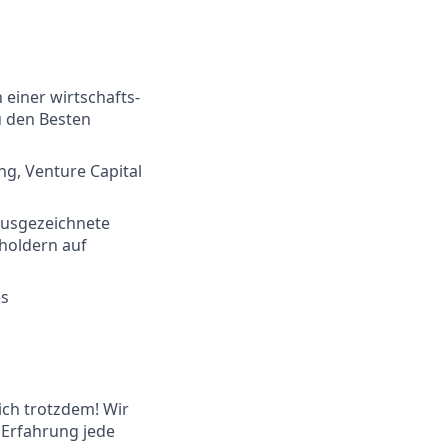
einer wirtschafts-
u den Besten
ng, Venture Capital
ausgezeichnete
eholdern auf
es
ich trotzdem! Wir
 Erfahrung jede