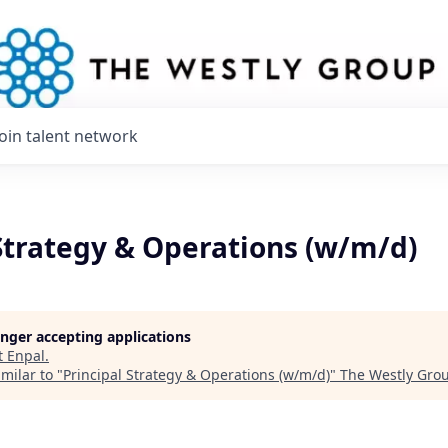
Join talent network
Strategy & Operations (w/m/d)
longer accepting applications
t
Enpal
.
milar to "
Principal Strategy & Operations (w/m/d)
"
The Westly Gro