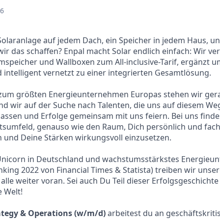
26
 Solaranlage auf jedem Dach, ein Speicher in jedem Haus, un
wir das schaffen? Enpal macht Solar endlich einfach: Wir ve
mspeicher und Wallboxen zum All-inclusive-Tarif, ergänzt 
 intelligent vernetzt zu einer integrierten Gesamtlösung.
um größten Energieunternehmen Europas stehen wir ger
nd wir auf der Suche nach Talenten, die uns auf diesem Weg
assen und Erfolge gemeinsam mit uns feiern. Bei uns finde
tsumfeld, genauso wie den Raum, Dich persönlich und fach
 und Deine Stärken wirkungsvoll einzusetzen.
 Unicorn in Deutschland und wachstumsstärkstes Energieu
king 2022 von Financial Times & Statista) treiben wir unse
alle weiter voran. Sei auch Du Teil dieser Erfolgsgeschicht
 Welt!
rategy & Operations (w/m/d)
arbeitest du an geschäftskritis