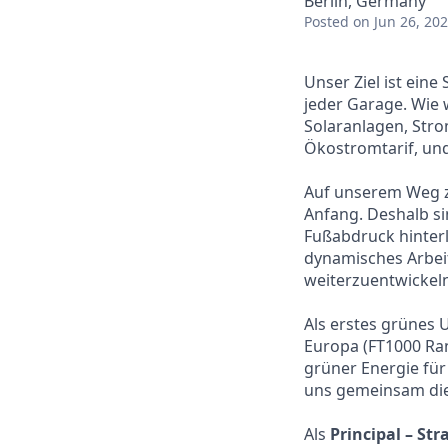
Berlin, Germany
Posted
on Jun 26, 20
Unser Ziel ist eine
jeder Garage. Wie 
Solaranlagen, Stro
Ökostromtarif, und
Auf unserem Weg z
Anfang. Deshalb si
Fußabdruck hinterl
dynamisches Arbei
weiterzuentwickeln
Als erstes grünes
Europa (FT1000 Ran
grüner Energie für 
uns gemeinsam die
Als
Principal – St