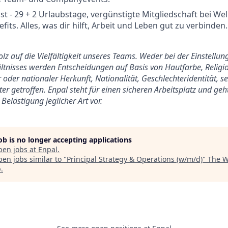
st - 29 + 2 Urlaubstage, vergünstigte Mitgliedschaft bei We
its. Alles, was dir hilft, Arbeit und Leben gut zu verbinden.
tolz auf die Vielfältigkeit unseres Teams. Weder bei der Einstell
tnisses werden Entscheidungen auf Basis von Hautfarbe, Religio
 oder nationaler Herkunft, Nationalität, Geschlechteridentität, s
er getroffen. Enpal steht für einen sicheren Arbeitsplatz und ge
Belästigung jeglicher Art vor.
job is no longer accepting applications
pen jobs at
Enpal
.
en jobs similar to "
Principal Strategy & Operations (w/m/d)
"
The W
p
.