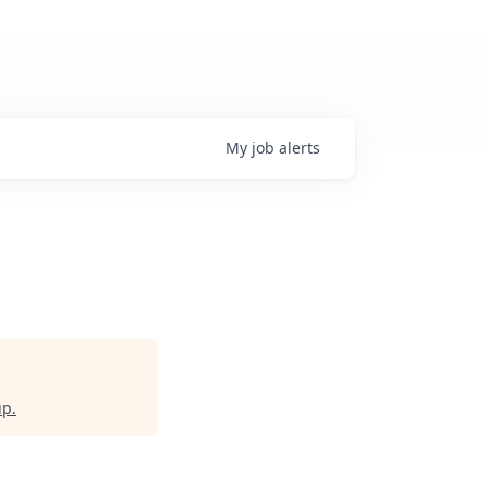
My
job
alerts
up
.