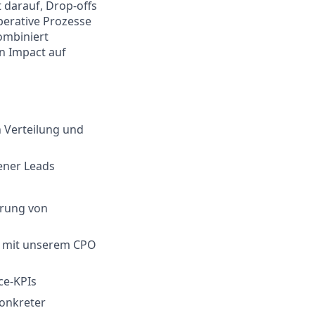
 darauf, Drop-offs
operative Prozesse
ombiniert
n Impact auf
 Verteilung und
ener Leads
erung von
. mit unserem CPO
ce-KPIs
konkreter