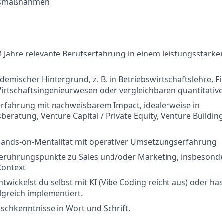
gsmaßnahmen
 Jahre relevante Berufserfahrung in einem leistungsstarken
demischer Hintergrund, z. B. in Betriebswirtschaftslehre, F
irtschaftsingenieurwesen oder vergleichbaren quantitati
erfahrung mit nachweisbarem Impact, idealerweise in
ratung, Venture Capital / Private Equity, Venture Building,
ands-on-Mentalität mit operativer Umsetzungserfahrung
Berührungspunkte zu Sales und/oder Marketing, insbesonde
Kontext
twickelst du selbst mit KI (Vibe Coding reicht aus) oder has
greich implementiert.
schkenntnisse in Wort und Schrift.