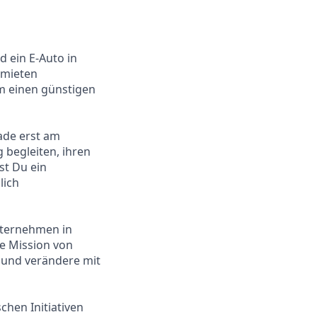
d ein E-Auto in
rmieten
um einen günstigen
ade erst am
 begleiten, ihren
st Du ein
lich
nternehmen in
re Mission von
e und verändere mit
chen Initiativen