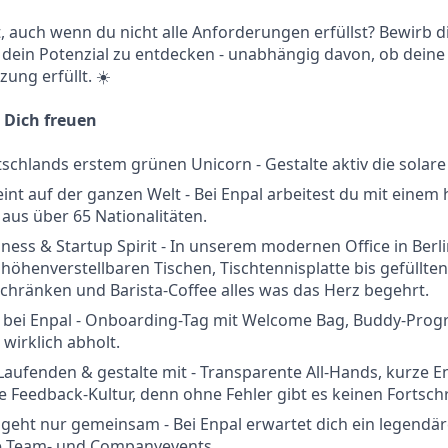
rt, auch wenn du nicht alle Anforderungen erfüllst? Bewirb d
 dein Potenzial zu entdecken - unabhängig davon, ob deine
ung erfüllt. ☀️
 Dich freuen
tschlands erstem grünen Unicorn - Gestalte aktiv die solar
int auf der ganzen Welt - Bei Enpal arbeitest du mit einem
aus über 65 Nationalitäten.
ess & Startup Spirit - In unserem modernen Office in Berli
 höhenverstellbaren Tischen, Tischtennisplatte bis gefüllten
hränken und Barista-Coffee alles was das Herz begehrt.
rt bei Enpal - Onboarding-Tag mit Welcome Bag, Buddy-Pr
 wirklich abholt.
Laufenden & gestalte mit - Transparente All-Hands, kurze
e Feedback-Kultur, denn ohne Fehler gibt es keinen Fortschr
eht nur gemeinsam - Bei Enpal erwartet dich ein legendär
e Team- und Companyevents.