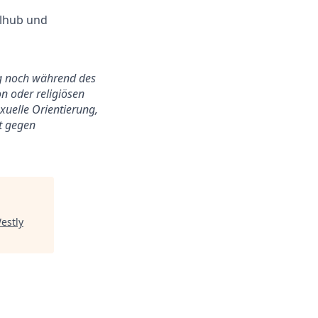
llhub und
ung noch während des
n oder religiösen
exuelle Orientierung,
ht gegen
estly