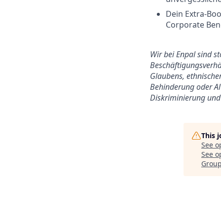
Dein Extra-Boo
Corporate Benef
Wir bei Enpal sind s
Beschäftigungsverhäl
Glaubens, ethnischer
Behinderung oder Alt
Diskriminierung und 
This 
See o
See op
Grou