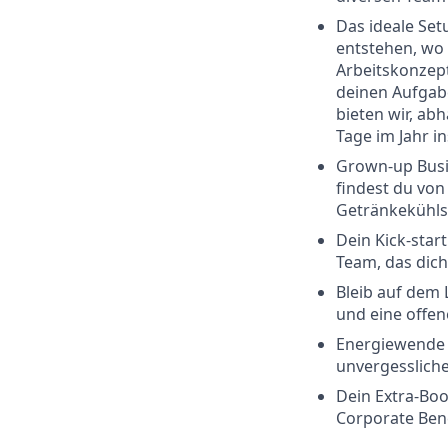
Das ideale Set
entstehen, wo 
Arbeitskonzept
deinen Aufgabe
bieten wir, ab
Tage im Jahr i
Grown-up Busin
findest du von
Getränkekühlsc
Dein Kick-sta
Team, das dich
Bleib auf dem 
und eine offen
Energiewende g
unvergesslich
Dein Extra-Boo
Corporate Benef