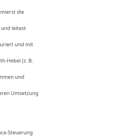
mierst die
und leitest
uriert und mit
h-Hebel (z. B.
sammen und
 deren Umsetzung
nce-Steuerung