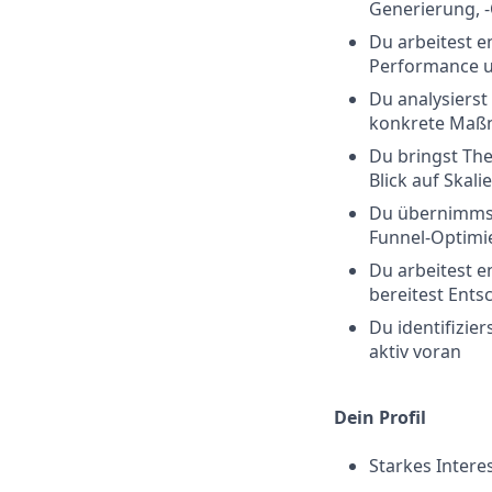
Generierung, 
Du arbeitest 
Performance u
Du analysierst
konkrete Maß
Du bringst The
Blick auf Skali
Du übernimmst
Funnel-Optimie
Du arbeitest 
bereitest Ent
Du identifizi
aktiv voran
Dein Profil
Starkes Inter