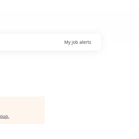
My
job
alerts
roup
.