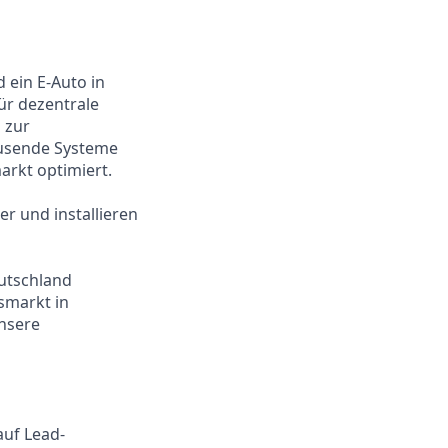
 ein E-Auto in
ür dezentrale
 zur
ausende Systeme
arkt optimiert.
r und installieren
utschland
smarkt in
nsere
auf Lead-