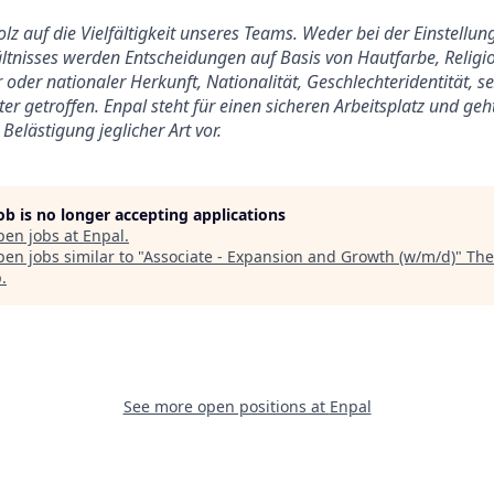
tolz auf die Vielfältigkeit unseres Teams. Weder bei der Einstell
tnisses werden Entscheidungen auf Basis von Hautfarbe, Religio
 oder nationaler Herkunft, Nationalität, Geschlechteridentität, s
er getroffen. Enpal steht für einen sicheren Arbeitsplatz und ge
Belästigung jeglicher Art vor.
job is no longer accepting applications
pen jobs at
Enpal
.
en jobs similar to "
Associate - Expansion and Growth (w/m/d)
"
The
p
.
See more open positions at
Enpal