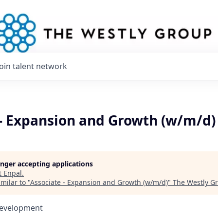
Join talent network
 - Expansion and Growth (w/m/d)
longer accepting applications
t
Enpal
.
milar to "
Associate - Expansion and Growth (w/m/d)
"
The Westly G
Development