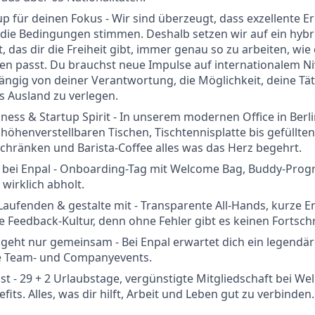
up für deinen Fokus - Wir sind überzeugt, dass exzellente E
die Bedingungen stimmen. Deshalb setzen wir auf ein hybr
, das dir die Freiheit gibt, immer genau so zu arbeiten, wie
n passt. Du brauchst neue Impulse auf internationalem Ni
hängig von deiner Verantwortung, die Möglichkeit, deine Täti
ns Ausland zu verlegen.
ess & Startup Spirit - In unserem modernen Office in Berli
 höhenverstellbaren Tischen, Tischtennisplatte bis gefüllten
hränken und Barista-Coffee alles was das Herz begehrt.
rt bei Enpal - Onboarding-Tag mit Welcome Bag, Buddy-Pr
 wirklich abholt.
Laufenden & gestalte mit - Transparente All-Hands, kurze
e Feedback-Kultur, denn ohne Fehler gibt es keinen Fortschr
eht nur gemeinsam - Bei Enpal erwartet dich ein legendär
e Team- und Companyevents.
st - 29 + 2 Urlaubstage, vergünstigte Mitgliedschaft bei We
its. Alles, was dir hilft, Arbeit und Leben gut zu verbinden.