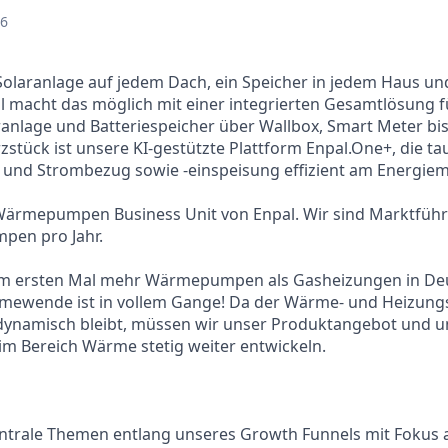
26
 Solaranlage auf jedem Dach, ein Speicher in jedem Haus und
l macht das möglich mit einer integrierten Gesamtlösung f
ranlage und Batteriespeicher über Wallbox, Smart Meter bis
tück ist unsere KI-gestützte Plattform Enpal.One+, die t
zt und Strombezug sowie -einspeisung effizient am Energiem
 Wärmepumpen Business Unit von Enpal. Wir sind Marktführe
pen pro Jahr.
um ersten Mal mehr Wärmepumpen als Gasheizungen in De
Wärmewende ist in vollem Gange! Da der Wärme- und Heizung
dynamisch bleibt, müssen wir unser Produktangebot und u
 im Bereich Wärme stetig weiter entwickeln.
entrale Themen entlang unseres Growth Funnels mit Fokus 