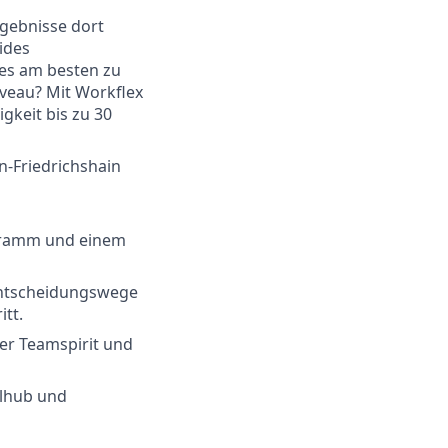
rgebnisse dort
ides
 es am besten zu
veau? Mit Workflex
gkeit bis zu 30
n-Friedrichshain
ogramm und einem
 Entscheidungswege
itt.
er Teamspirit und
llhub und