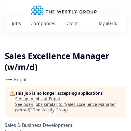
Jobs
Companies
Talent
My
alerts
Sales Excellence Manager
(w/m/d)
Enpal
This job is no longer accepting applications
See open jobs at
Enpal
.
See open jobs similar to "
Sales Excellence Manager
(w/m/d)
"
The Westly Group
.
Sales & Business Development