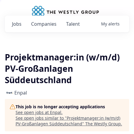
Jobs
Companies
Talent
My
alerts
Projektmanager:in (w/m/d)
PV-Großanlagen
Süddeutschland
Enpal
This job is no longer accepting applications
See open jobs at
Enpal
.
See open jobs similar to "
Projektmanager:in (w/m/d)
PV-Großanlagen Süddeutschland
"
The Westly Group
.