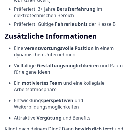
wünschenswert)
Präferiert: 3+ Jahre
Berufserfahrung
im
elektrotechnischen Bereich
Präferiert: Gültige
Fahrerlaubnis
der Klasse B
Zusätzliche Informationen
Eine
verantwortungsvolle Position
in einem
dynamischen Unternehmen
Vielfältige
Gestaltungsmöglichkeiten
und Raum
für eigene Ideen
Ein
motiviertes Team
und eine kollegiale
Arbeitsatmosphäre
Entwicklungs
perspektiven
und
Weiterbildungsmöglichkeiten
Attraktive
Vergütung
und Benefits
Klingt nach deinem Ding? Dann
bewirb dich jetzt
und