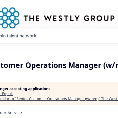
Join talent network
stomer Operations Manager (w/
longer accepting applications
t
Enpal
.
milar to "
Senior Customer Operations Manager (w/m/d)
"
The West
mer Service