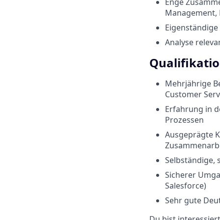
Enge Zusammen
Management, 
Eigenständige
Analyse releva
Qualifikati
Mehrjährige B
Customer Serv
Erfahrung in d
Prozessen
Ausgeprägte K
Zusammenarbe
Selbständige, 
Sicherer Umga
Salesforce)
Sehr gute Deut
Du bist interessie