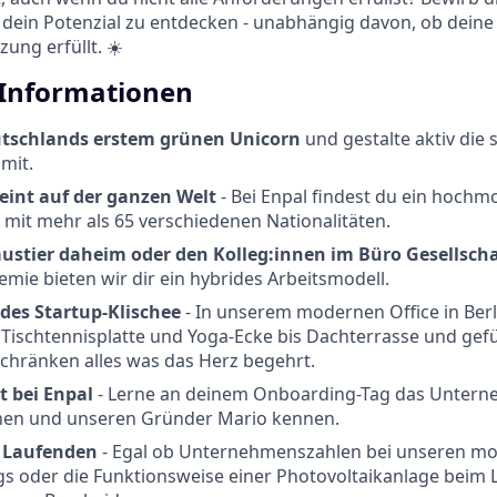
 dein Potenzial zu entdecken - unabhängig davon, ob deine
ung erfüllt. ☀️
 Informationen
utschlands erstem grünen Unicorn
und gestalte aktiv die 
mit.
eint auf der ganzen Welt
- Bei Enpal findest du ein hochmo
 mit mehr als 65 verschiedenen Nationalitäten.
ustier daheim oder den Kolleg:innen im Büro Gesellschaf
mie bieten wir dir ein hybrides Arbeitsmodell.
edes Startup-Klischee
- In unserem modernen Office in Berl
 Tischtennisplatte und Yoga-Ecke bis Dachterrasse und gefü
chränken alles was das Herz begehrt.
t bei Enpal
- Lerne an deinem Onboarding-Tag das Untern
nen und unseren Gründer Mario kennen.
m Laufenden
- Egal ob Unternehmenszahlen bei unseren mon
s oder die Funktionsweise einer Photovoltaikanlage beim 