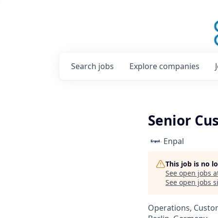
Search
jobs
Explore
companies
Senior Cu
Enpal
This job is no 
See open jobs a
See open jobs si
Operations, Custo