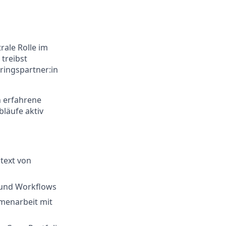
ale Rolle im
treibst
ringspartner:in
n erfahrene
läufe aktiv
text von
 und Workflows
mmenarbeit mit