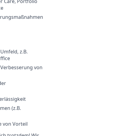
 Care, Portfolio
ce
sserungsmaßnahmen
Umfeld, z.B.
ffice
n Verbesserung von
der
rlässigkeit
men (z.B.
 von Vorteil
ich trotzdem! Wir