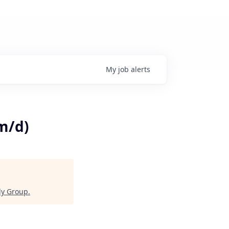
My
job
alerts
m/d)
ly Group
.