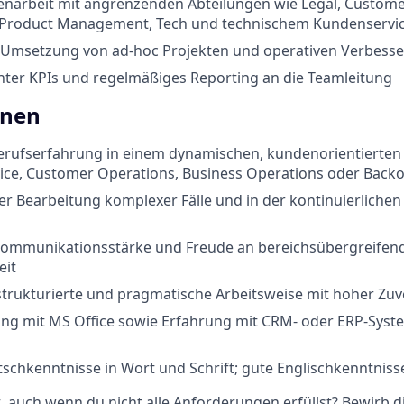
arbeit mit angrenzenden Abteilungen wie Legal, Customer
Product Management, Tech und technischem Kundenservi
 Umsetzung von ad-hoc Projekten und operativen Verbe
nter KPIs und regelmäßiges Reporting an die Teamleitung
onen
erufserfahrung in einem dynamischen, kundenorientierten 
ice, Customer Operations, Business Operations oder Backo
er Bearbeitung komplexer Fälle und in der kontinuierliche
ommunikationsstärke und Freude an bereichsübergreifen
it
strukturierte und pragmatische Arbeitsweise mit hoher Zuve
ng mit MS Office sowie Erfahrung mit CRM- oder ERP-Syste
schkenntnisse in Wort und Schrift; gute Englischkenntnisse
rt, auch wenn du nicht alle Anforderungen erfüllst? Bewirb d