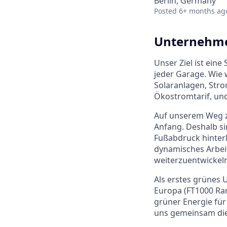
Berlin, Germany
Posted
6+ months ag
Unternehme
Unser Ziel ist eine
jeder Garage. Wie 
Solaranlagen, Stro
Ökostromtarif, und
Auf unserem Weg z
Anfang. Deshalb si
Fußabdruck hinterl
dynamisches Arbei
weiterzuentwickeln
Als erstes grünes
Europa (FT1000 Ran
grüner Energie für 
uns gemeinsam die