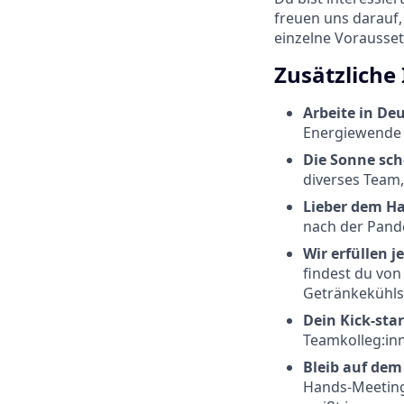
freuen uns darauf,
einzelne Voraussetz
Zusätzliche
Arbeite in De
Energiewende 
Die Sonne sch
diverses Team,
Lieber dem Ha
nach der Pande
Wir erfüllen j
findest du von
Getränkekühls
Dein Kick-star
Teamkolleg:in
Bleib auf de
Hands-Meeting