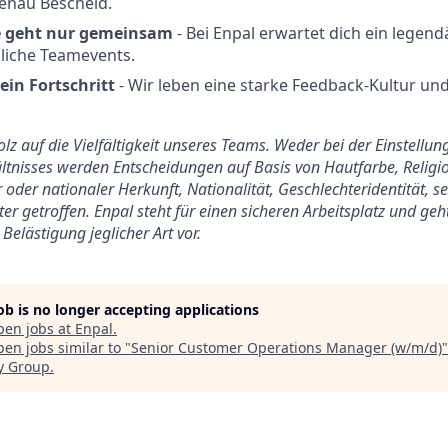
enau Bescheid.
 geht nur gemeinsam
- Bei Enpal erwartet dich ein legend
liche Teamevents.
ein Fortschritt
- Wir leben eine starke Feedback-Kultur u
tolz auf die Vielfältigkeit unseres Teams. Weder bei der Einstell
tnisses werden Entscheidungen auf Basis von Hautfarbe, Religio
 oder nationaler Herkunft, Nationalität, Geschlechteridentität, s
er getroffen. Enpal steht für einen sicheren Arbeitsplatz und ge
Belästigung jeglicher Art vor.
job is no longer accepting applications
pen jobs at
Enpal
.
en jobs similar to "
Senior Customer Operations Manager (w/m/d)
y Group
.