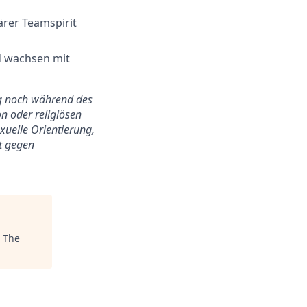
ärer Teamspirit
nd wachsen mit
ung noch während des
n oder religiösen
exuelle Orientierung,
ht gegen
"
The