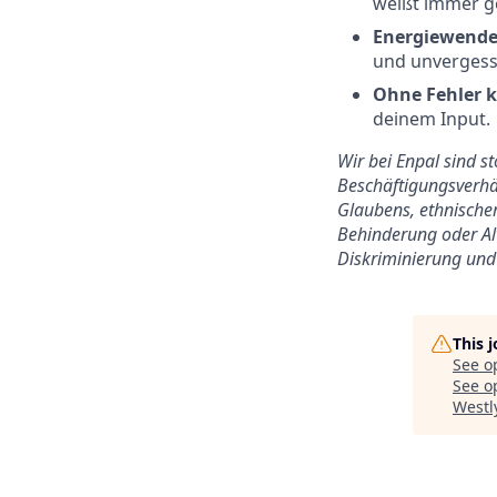
weißt immer g
Energiewende
und unvergess
Ohne Fehler k
deinem Input.
Wir bei Enpal sind s
Beschäftigungsverhäl
Glaubens, ethnischer
Behinderung oder Alt
Diskriminierung und 
This 
See o
See op
Westl