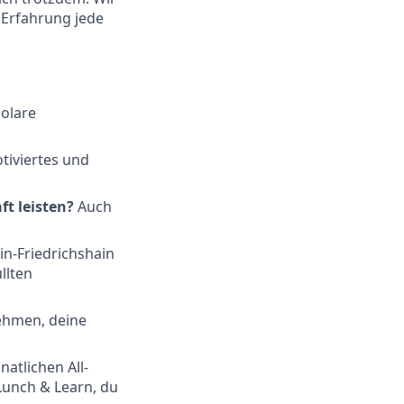
 Erfahrung jede
solare
tiviertes und
t leisten?
Auch
in-Friedrichshain
llten
ehmen, deine
atlichen All-
Lunch & Learn, du