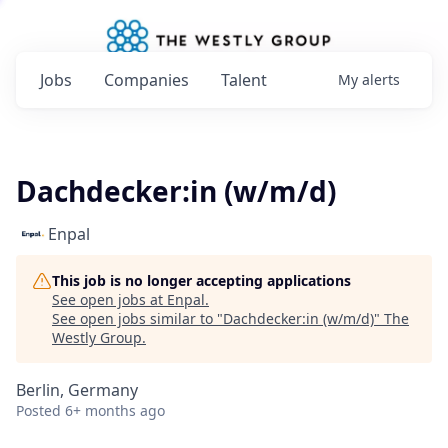
Jobs
Companies
Talent
My
alerts
Dachdecker:in (w/m/d)
Enpal
This job is no longer accepting applications
See open jobs at
Enpal
.
See open jobs similar to "
Dachdecker:in (w/m/d)
"
The
Westly Group
.
Berlin, Germany
Posted
6+ months ago