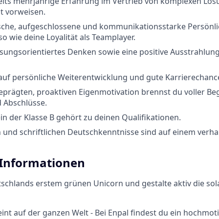
eits mehrjährige Erfahrung im Vertrieb von komplexen Lös
t vorweisen.
sche, aufgeschlossene und kommunikationsstarke Persönlic
so wie deine Loyalität als Teamplayer.
ösungsorientiertes Denken sowie eine positive Ausstrahlun
auf persönliche Weiterentwicklung und gute Karrierechanc
eprägten, proaktiven Eigenmotivation brennst du voller Be
d Abschlüsse.
in der Klasse B gehört zu deinen Qualifikationen.
 und schriftlichen Deutschkenntnisse sind auf einem verh
 Informationen
tschlands erstem grünen Unicorn und gestalte aktiv die so
int auf der ganzen Welt - Bei Enpal findest du ein hochmot