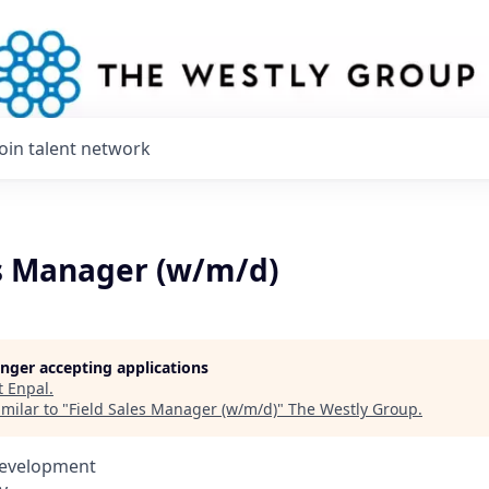
Join talent network
es Manager (w/m/d)
longer accepting applications
t
Enpal
.
milar to "
Field Sales Manager (w/m/d)
"
The Westly Group
.
Development