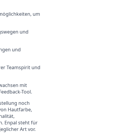
möglichkeiten, um
ngswegen und
ungen und
er Teamspirit und
 wachsen mit
Feedback-Tool.
nstellung noch
von Hautfarbe,
alität,
. Enpal steht für
glicher Art vor.