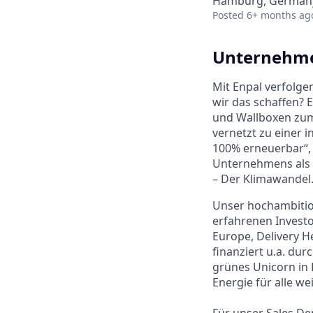
Hamburg, German
Posted
6+ months ag
Unternehme
Mit Enpal verfolg
wir das schaffen? 
und Wallboxen zum 
vernetzt zu einer 
100% erneuerbar“, 
Unternehmens als 
– Der Klimawandel
Unser hochambitio
erfahrenen Invest
Europe, Delivery H
finanziert u.a. dur
grünes Unicorn in 
Energie für alle we
Für unser Sales De