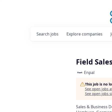
Search
jobs
Explore
companies
Field Sal
Enpal
This job is no 
See open jobs a
See open jobs si
Sales & Business 