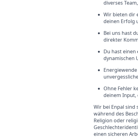
diverses Team,
Wir bieten dir
deinen Erfolg
Bei uns hast d
direkter Komm
Du hast einen 
dynamischen 
Energiewende g
unvergesslich
Ohne Fehler ke
deinem Input,
Wir bei Enpal sind 
während des Besch
Religion oder relig
Geschlechteridentit
einen sicheren Arb