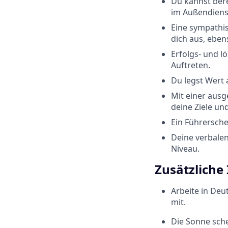
Du kannst ber
im Außendiens
Eine sympathi
dich aus, eben
Erfolgs- und l
Auftreten.
Du legst Wert 
Mit einer ausg
deine Ziele un
Ein Führersche
Deine verbalen
Niveau.
Zusätzliche
Arbeite in Deu
mit.
Die Sonne sche