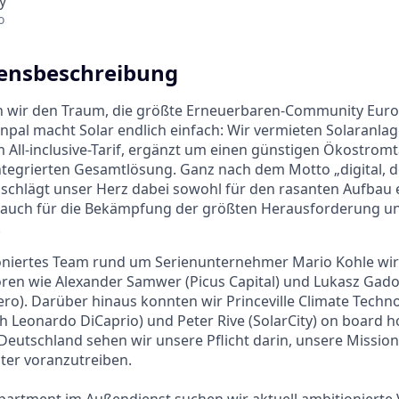
y
o
nsbeschreibung
en wir den Traum, die größte Erneuerbaren-Community Euro
Enpal macht Solar endlich einfach: Wir vermieten Solaranla
All-inclusive-Tarif, ergänzt um einen günstigen Ökostromtar
integrierten Gesamtlösung. Ganz nach dem Motto „digital, 
schlägt unser Herz dabei sowohl für den rasanten Aufbau 
auch für die Bekämpfung der größten Herausforderung un
.
niertes Team rund um Serienunternehmer Mario Kohle wir
oren wie Alexander Samwer (Picus Capital) und Lukasz Gad
ero). Darüber hinaus konnten wir Princeville Climate Techn
ch Leonardo DiCaprio) und Peter Rive (SolarCity) on board ho
Deutschland sehen wir unsere Pflicht darin, unsere Missio
iter voranzutreiben.
partment im Außendienst suchen wir aktuell ambitionierte V