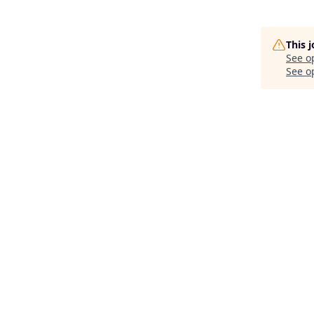
This 
See o
See op