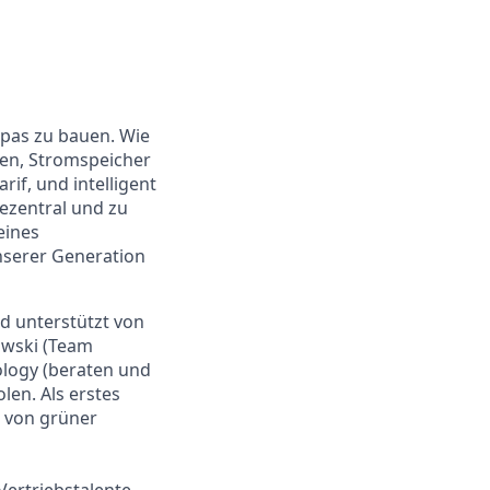
pas zu bauen. Wie
gen, Stromspeicher
if, und intelligent
dezentral und zu
eines
serer Generation
d unterstützt von
owski (Team
ology (beraten und
len. Als erstes
n von grüner
ertriebstalente,