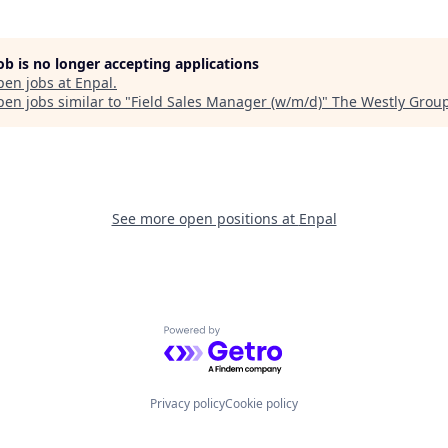
job is no longer accepting applications
pen jobs at
Enpal
.
en jobs similar to "
Field Sales Manager (w/m/d)
"
The Westly Grou
See more open positions at
Enpal
Powered by Getro.com
Privacy policy
Cookie policy