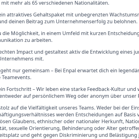
 mit mehr als 65 verschiedenen Nationalitäten.
 ein attraktives Gehaltspaket mit unbegrenzten Wachstums
 und deinen Beitrag zum Unternehmenserfolg zu belohnen.
u die Möglichkeit, in einem Umfeld mit kurzen Entscheidu
unikation zu arbeiten.
echten Impact und gestaltest aktiv die Entwicklung eines j
Unternehmens mit.
eht nur gemeinsam – Bei Enpal erwartet dich ein legendär
e Teamevents.
in Fortschritt – Wir leben eine starke Feedback-Kultur und
 entweder auf persönlichem Weg oder anonym über unser 
stolz auf die Vielfältigkeit unseres Teams. Weder bei der Ei
äftigungsverhältnisses werden Entscheidungen auf Basis 
iösen Glaubens, ethnischer oder nationaler Herkunft, Nation
ät, sexuelle Orientierung, Behinderung oder Alter getroffen
eitsplatz und geht gegen Diskriminierung und Belästigung je