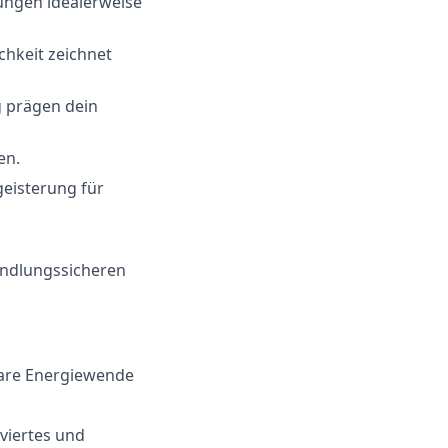
ungen idealerweise
hkeit zeichnet
g prägen dein
en.
geisterung für
andlungssicheren
lare Energiewende
iviertes und