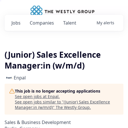
Jobs
Companies
Talent
My
alerts
(Junior) Sales Excellence
Manager:in (w/m/d)
Enpal
This job is no longer accepting applications
See open jobs at
Enpal
.
See open jobs similar to "
(Junior) Sales Excellence
Manager:in (w/m/d)
"
The Westly Group
.
Sales & Business Development