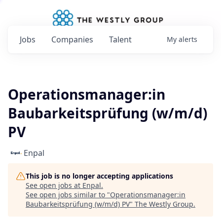
Jobs
Companies
Talent
My
alerts
Operationsmanager:in
Baubarkeitsprüfung (w/m/d)
PV
Enpal
This job is no longer accepting applications
See open jobs at
Enpal
.
See open jobs similar to "
Operationsmanager:in
Baubarkeitsprüfung (w/m/d) PV
"
The Westly Group
.