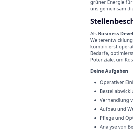
grüner Energie für 
uns gemeinsam die
Stellenbesc
Als
Business Deve
Weiterentwicklung
kombinierst operat
Bedarfe, optimiers
Potenziale, um Kos
Deine Aufgaben
Operativer Ei
Bestellabwickl
Verhandlung v
Aufbau und We
Pflege und Op
Analyse von Be