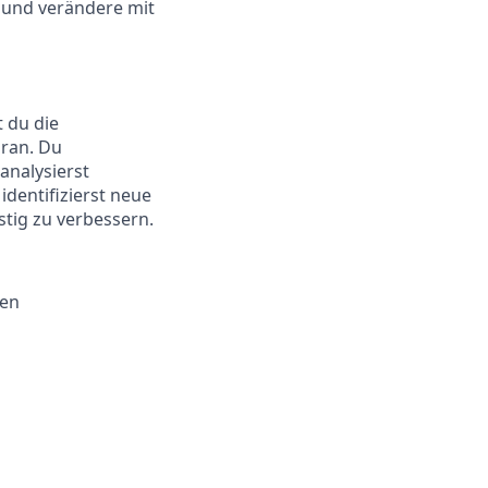
e und verändere mit
t du die
oran. Du
analysierst
identifizierst neue
stig zu verbessern.
nen