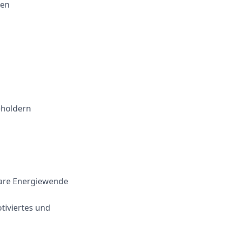
ven
eholdern
lare Energiewende
tiviertes und