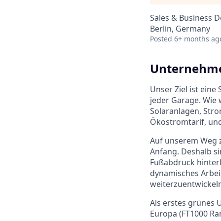
Sales & Business 
Berlin, Germany
Posted
6+ months ag
Unternehme
Unser Ziel ist eine
jeder Garage. Wie 
Solaranlagen, Stro
Ökostromtarif, und
Auf unserem Weg z
Anfang. Deshalb si
Fußabdruck hinterl
dynamisches Arbei
weiterzuentwickeln
Als erstes grünes
Europa (FT1000 Ran