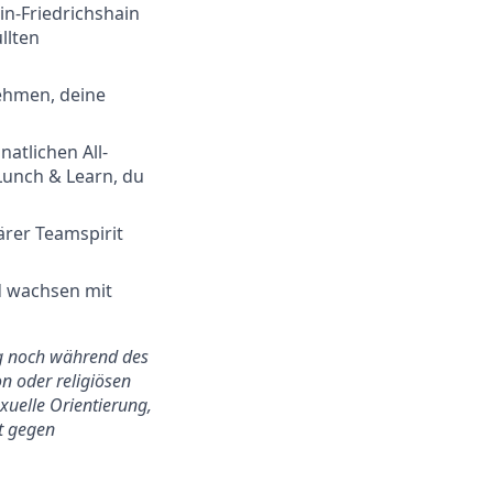
in-Friedrichshain
llten
ehmen, deine
atlichen All-
Lunch & Learn, du
ärer Teamspirit
d wachsen mit
ung noch während des
n oder religiösen
exuelle Orientierung,
ht gegen