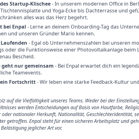
edes Startup-Klischee
- In unserem modernen Office in Berl
 Tischtennisplatte und Yoga-Ecke bis Dachterrasse und gefü
chränken alles was das Herz begehrt.
t bei Enpal
- Lerne an deinem Onboarding-Tag das Untern
nen und unseren Gründer Mario kennen.
m Laufenden
- Egal ob Unternehmenszahlen bei unseren mon
s oder die Funktionsweise einer Photovoltaikanlage beim 
enau Bescheid.
 geht nur gemeinsam
- Bei Enpal erwartet dich ein legend
liche Teamevents.
ein Fortschritt
- Wir leben eine starke Feedback-Kultur un
tolz auf die Vielfältigkeit unseres Teams. Weder bei der Einstell
tnisses werden Entscheidungen auf Basis von Hautfarbe, Religio
 oder nationaler Herkunft, Nationalität, Geschlechteridentität, s
er getroffen. Enpal steht für einen sicheren Arbeitsplatz und ge
Belästigung jeglicher Art vor.