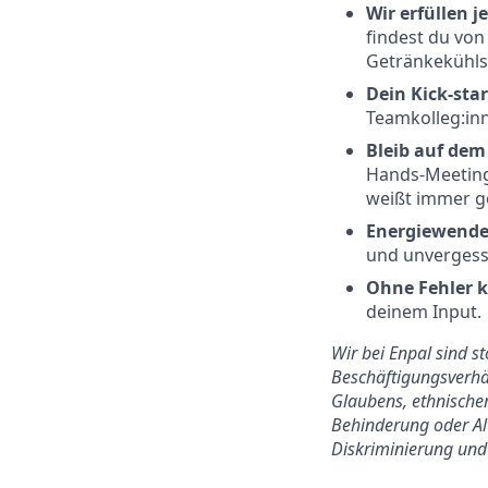
Wir erfüllen j
findest du von
Getränkekühls
Dein Kick-star
Teamkolleg:in
Bleib auf de
Hands-Meeting
weißt immer g
Energiewende
und unvergess
Ohne Fehler k
deinem Input.
Wir bei Enpal sind s
Beschäftigungsverhäl
Glaubens, ethnischer
Behinderung oder Alt
Diskriminierung und 