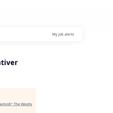
My
job
alerts
tiver
(w/m/d)
"
The Westly