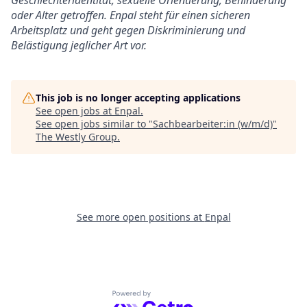
Geschlechteridentität, sexuelle Orientierung, Behinderung
oder Alter getroffen. Enpal steht für einen sicheren
Arbeitsplatz und geht gegen Diskriminierung und
Belästigung jeglicher Art vor.
This job is no longer accepting applications
See open jobs at
Enpal
.
See open jobs similar to "
Sachbearbeiter:in (w/m/d)
"
The Westly Group
.
See more open positions at
Enpal
Powered by Getro.com