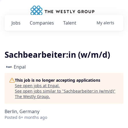
Jobs
Companies
Talent
My
alerts
Sachbearbeiter:in (w/m/d)
Enpal
This job is no longer accepting applications
See open jobs at
Enpal
.
See open jobs similar to "
Sachbearbeiter:in (w/m/d)
"
The Westly Group
.
Berlin, Germany
Posted
6+ months ago