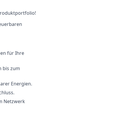
Produktportfolio!
neuerbaren
n für Ihre
n bis zum
arer Energien.
chluss.
em Netzwerk