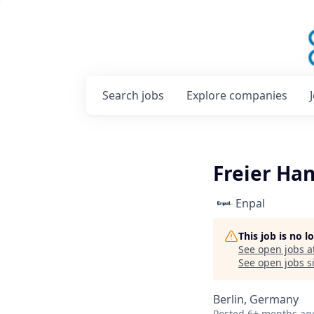
Search
jobs
Explore
companies
Freier Ha
Enpal
This job is no 
See open jobs a
See open jobs si
Berlin, Germany
Posted
6+ months ag