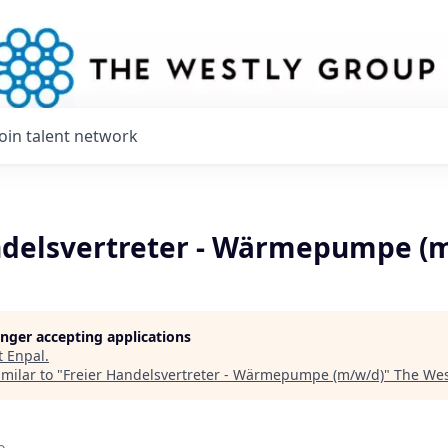
Join talent network
ndelsvertreter - Wärmepumpe (
longer accepting applications
t
Enpal
.
milar to "
Freier Handelsvertreter - Wärmepumpe (m/w/d)
"
The Wes
o