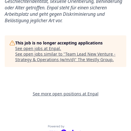
Geschlechteridentität, sexuelle Orientierung, Behinderung
oder Alter getroffen. Enpal steht für einen sicheren
Arbeitsplatz und geht gegen Diskriminierung und
Belästigung jeglicher Art vor.
This job is no longer accepting applications
See open jobs at
Enpal
.
See open jobs similar to "
Team Lead New Venture -
Strategy & Operations (w/m/d)
"
The Westly Group
.
See more open positions at
Enpal
Powered by Getro.com