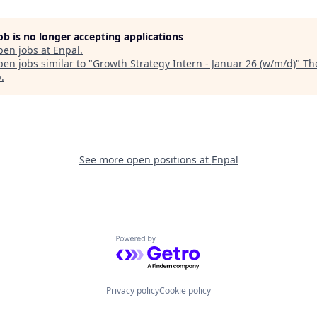
job is no longer accepting applications
pen jobs at
Enpal
.
en jobs similar to "
Growth Strategy Intern - Januar 26 (w/m/d)
"
Th
p
.
See more open positions at
Enpal
Powered by Getro.com
Privacy policy
Cookie policy