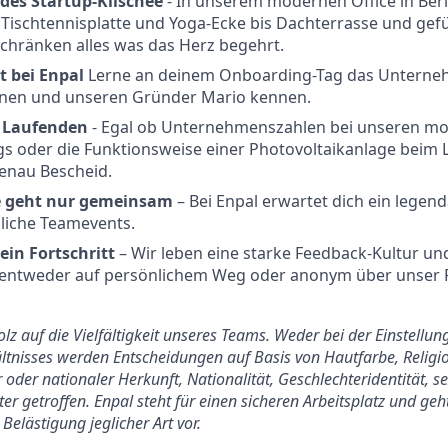
edes Startup-Klischee
- In unserem modernen Office in Berl
 Tischtennisplatte und Yoga-Ecke bis Dachterrasse und gefü
chränken alles was das Herz begehrt.
t bei Enpal
Lerne an deinem Onboarding-Tag das Unterne
nen und unseren Gründer Mario kennen.
m Laufenden
- Egal ob Unternehmenszahlen bei unseren mon
s oder die Funktionsweise einer Photovoltaikanlage beim 
enau Bescheid.
 geht nur gemeinsam
– Bei Enpal erwartet dich ein legen
liche Teamevents.
ein Fortschritt
– Wir leben eine starke Feedback-Kultur u
 entweder auf persönlichem Weg oder anonym über unser 
tolz auf die Vielfältigkeit unseres Teams. Weder bei der Einstell
tnisses werden Entscheidungen auf Basis von Hautfarbe, Religio
 oder nationaler Herkunft, Nationalität, Geschlechteridentität, s
er getroffen. Enpal steht für einen sicheren Arbeitsplatz und ge
Belästigung jeglicher Art vor.