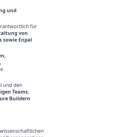
ng und
rantwortlich für
taltung von
s sowie Enpal
en,
,
ie
al und den
sigen Teams
,
ure Buildern
rwissenschaftlichen