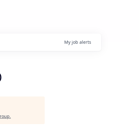
My
job
alerts
)
Group
.