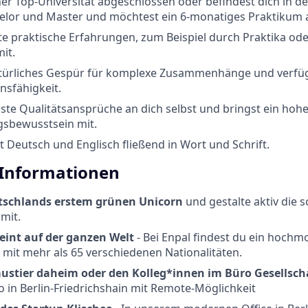
iner Top-Universität abgeschlossen oder befindest dich in
elor und Master und möchtest ein 6-monatiges Praktikum a
te praktische Erfahrungen, zum Beispiel durch Praktika od
it.
atürliches Gespür für komplexe Zusammenhänge und verfüg
sfähigkeit.
hste Qualitätsansprüche an dich selbst und bringst ein hoh
sbewusstsein mit.
 Deutsch und Englisch fließend in Wort und Schrift.
 Informationen
tschlands erstem grünen Unicorn
und gestalte aktiv die s
mit.
eint auf der ganzen Welt
- Bei Enpal findest du ein hochmo
 mit mehr als 65 verschiedenen Nationalitäten.
ustier daheim oder den Kolleg*innen im Büro Gesellscha
in Berlin-Friedrichshain mit Remote-Möglichkeit