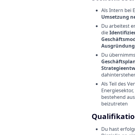
Als Intern bei 
Umsetzung ne
Du arbeitest 
die
Identifizi
Geschäftsmod
Ausgründung
Du übernimmst
Geschäftspla
Strategieent
dahinterstehe
Als Teil des V
Energiesektor
bestehend aus
beizutreten
Qualifikati
Du hast erfolg