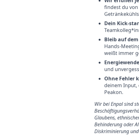
Wir erfüllen j
findest du von
Getränkekühls
Dein Kick-star
Teamkolleg*in
Bleib auf de
Hands-Meeting
weißt immer g
Energiewende
und unvergess
Ohne Fehler k
deinem Input,
Peakon.
Wir bei Enpal sind s
Beschäftigungsverhäl
Glaubens, ethnischer
Behinderung oder Alt
Diskriminierung und 