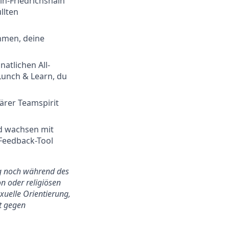
in-Friedrichshain
llten
hmen, deine
atlichen All-
Lunch & Learn, du
därer Teamspirit
nd wachsen mit
Feedback-Tool
ung noch während des
n oder religiösen
exuelle Orientierung,
ht gegen