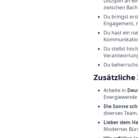
Disziplin an e
zwischen Bach
Du bringst ers
Engagement, m
Du hast ein n
Kommunikation
Du stellst höc
Verantwortung
Du beherrschst
Zusätzliche
Arbeite in
Deu
Energiewende 
Die Sonne sch
diverses Team,
Lieber dem Ha
Modernes Büro 