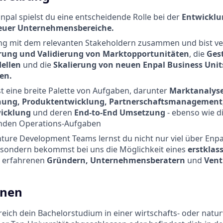
Enpal spielst du eine entscheidende Rolle bei der
Entwicklu
uer Unternehmensbereiche.
eng mit dem relevanten Stakeholdern zusammen und bist ve
erung und Validierung von Marktopportunitäten
, die
Ges
ellen
und die
Skalierung von neuen Enpal Business Unit
en.
 eine breite Palette von Aufgaben, darunter
Marktanalys
nung, Produktentwicklung, Partnerschaftsmanagement
wicklung
und deren
End-to-End Umsetzung
- ebenso wie d
nden Operations-Aufgaben
enture Development Teams lernst du nicht nur viel über Enp
, sondern bekommst bei uns die Möglichkeit eines
erstklas
 erfahrenen
Gründern, Unternehmensberatern
und
Vent
onen
reich dein Bachelorstudium in einer wirtschafts- oder natu