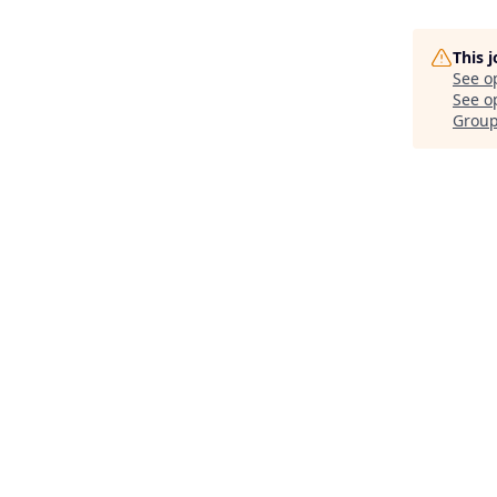
This 
See o
See op
Grou