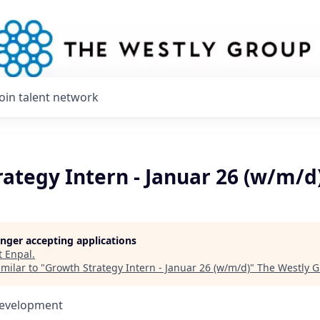
Join talent network
ategy Intern - Januar 26 (w/m/d
longer accepting applications
t
Enpal
.
milar to "
Growth Strategy Intern - Januar 26 (w/m/d)
"
The Westly 
Development