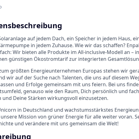
o
nsbeschreibung
 Solaranlage auf jedem Dach, ein Speicher in jedem Haus, ein
ärmepumpe in jedem Zuhause. Wie wir das schaffen? Enpa
fach: Wir bieten alle Produkte im All-inclusive-Modell an – in
nen günstigen Ökostromtarif zur integrierten Gesamtlösun
um größten Energieunternehmen Europas stehen wir ger
nd wir auf der Suche nach Talenten, die uns auf diesem Weg
assen und Erfolge gemeinsam mit uns feiern. Bei uns finde
tsumfeld, genauso wie den Raum, Dich persönlich und fach
 und Deine Stärken wirkungsvoll einzusetzen.
 Unicorn in Deutschland und wachstumsstärkstes Energieu
unsere Mission von grüner Energie für alle weiter voran. Se
hichte und verändere mit uns gemeinsam die Welt!
hreibung