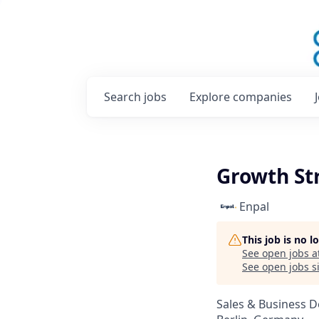
Search
jobs
Explore
companies
Growth Str
Enpal
This job is no 
See open jobs a
See open jobs si
Sales & Business 