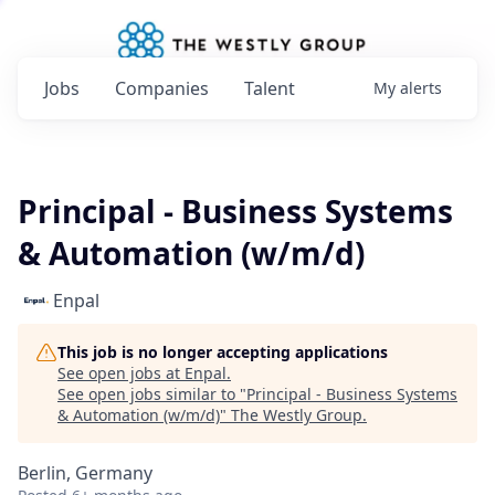
Jobs
Companies
Talent
My
alerts
Principal - Business Systems
& Automation (w/m/d)
Enpal
This job is no longer accepting applications
See open jobs at
Enpal
.
See open jobs similar to "
Principal - Business Systems
& Automation (w/m/d)
"
The Westly Group
.
Berlin, Germany