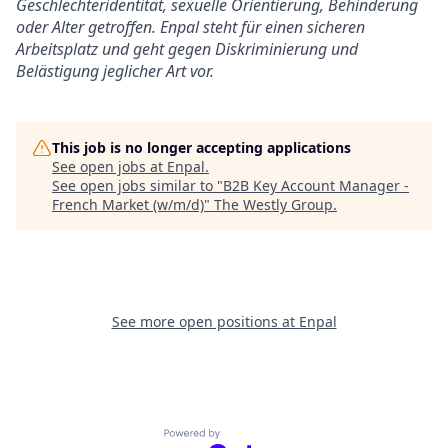
Geschlechteridentität, sexuelle Orientierung, Behinderung
oder Alter getroffen. Enpal steht für einen sicheren
Arbeitsplatz und geht gegen Diskriminierung und
Belästigung jeglicher Art vor.
This job is no longer accepting applications
See open jobs at
Enpal
.
See open jobs similar to "
B2B Key Account Manager -
French Market (w/m/d)
"
The Westly Group
.
See more open positions at
Enpal
Powered by Getro.com