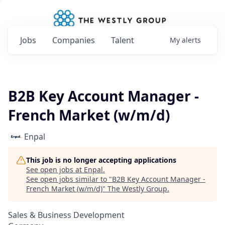
Jobs
Companies
Talent
My
alerts
B2B Key Account Manager -
French Market (w/m/d)
Enpal
This job is no longer accepting applications
See open jobs at
Enpal
.
See open jobs similar to "
B2B Key Account Manager -
French Market (w/m/d)
"
The Westly Group
.
Sales & Business Development