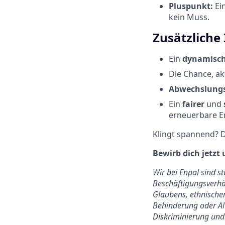
Pluspunkt:
Ein
kein Muss.
Zusätzliche
Ein
dynamisc
Die Chance, ak
Abwechslungs
Ein
fairer
und
erneuerbare E
Klingt spannend? D
Bewirb dich jetzt 
Wir bei Enpal sind s
Beschäftigungsverhäl
Glaubens, ethnischer
Behinderung oder Alt
Diskriminierung und 