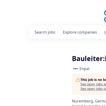
Search
jobs
Explore
companies
Bauleiter
Enpal
This job is no 
See open jobs a
See open jobs si
Nuremberg, Germ
Posted
6+ months ag