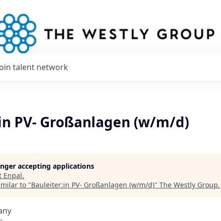
Join talent network
:in PV- Großanlagen (w/m/d)
longer accepting applications
t
Enpal
.
milar to "
Bauleiter:in PV- Großanlagen (w/m/d)
"
The Westly Group
.
any
o