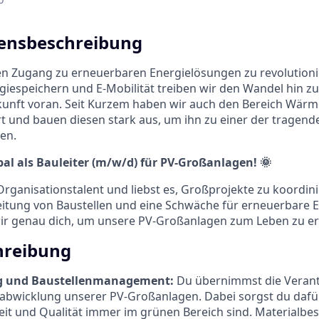
nsbeschreibung
 den Zugang zu erneuerbaren Energielösungen zu revolutioni
giespeichern und E-Mobilität treiben wir den Wandel hin zu
kunft voran. Seit Kurzem haben wir auch den Bereich Wä
ert und bauen diesen stark aus, um ihn zu einer der tragen
en.
pal als Bauleiter (m/w/d) für PV-Großanlagen! 🌞
 Organisationstalent und liebst es, Großprojekte zu koordin
eitung von Baustellen und eine Schwäche für erneuerbare E
wir genau dich, um unsere PV-Großanlagen zum Leben zu e
hreibung
ng und Baustellenmanagement:
Du übernimmst die Verant
bwicklung unserer PV-Großanlagen. Dabei sorgst du dafür,
eit und Qualität immer im grünen Bereich sind. Materialbe