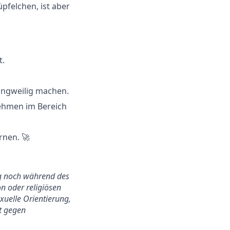
pfelchen, ist aber
t.
 langweilig machen.
ehmen im Bereich
rnen. 🚀
ung noch während des
n oder religiösen
exuelle Orientierung,
ht gegen