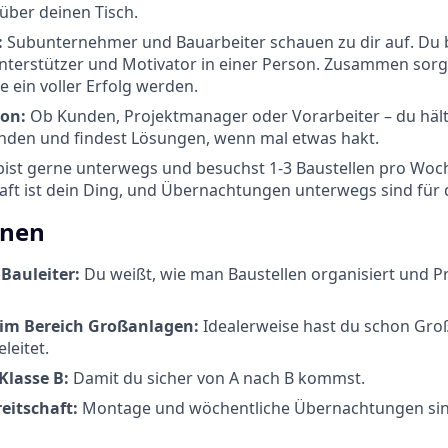
 über deinen Tisch.
:
Subunternehmer und Bauarbeiter schauen zu dir auf. Du b
nterstützer und Motivator in einer Person. Zusammen sorgt
e ein voller Erfolg werden.
on:
Ob Kunden, Projektmanager oder Vorarbeiter – du hältst
nden und findest Lösungen, wenn mal etwas hakt.
ist gerne unterwegs und besuchst 1-3 Baustellen pro Woc
aft ist dein Ding, und Übernachtungen unterwegs sind für 
onen
Bauleiter:
Du weißt, wie man Baustellen organisiert und Pro
 im Bereich Großanlagen:
Idealerweise hast du schon Groß
leitet.
Klasse B:
Damit du sicher von A nach B kommst.
eitschaft:
Montage und wöchentliche Übernachtungen sind