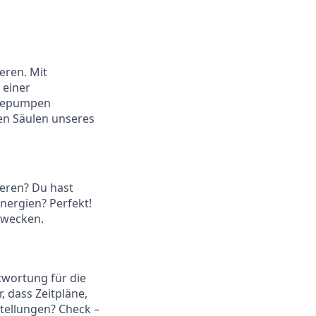
eren. Mit
 einer
rmepumpen
den Säulen unseres
ieren? Du hast
nergien? Perfekt!
rwecken.
wortung für die
 dass Zeitpläne,
stellungen? Check –