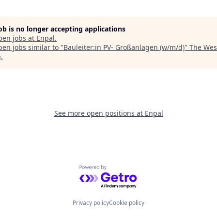
job is no longer accepting applications
pen jobs at
Enpal
.
en jobs similar to "
Bauleiter:in PV- Großanlagen (w/m/d)
"
The Wes
p
.
See more open positions at
Enpal
Powered by Getro.com
Privacy policy
Cookie policy