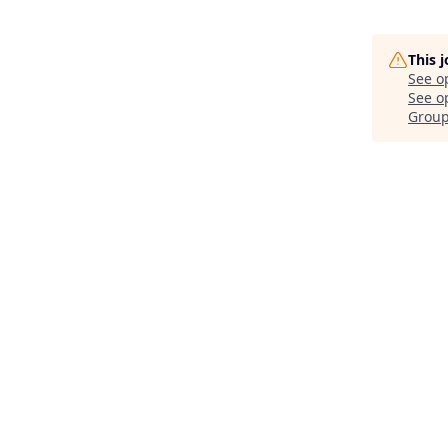
This 
See o
See op
Grou