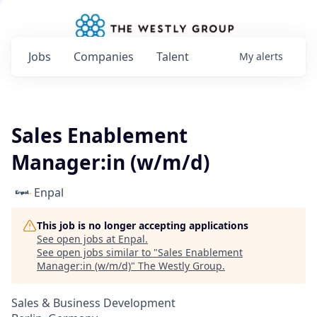
Jobs
Companies
Talent
My
alerts
Sales Enablement
Manager:in (w/m/d)
Enpal
This job is no longer accepting applications
See open jobs at
Enpal
.
See open jobs similar to "
Sales Enablement
Manager:in (w/m/d)
"
The Westly Group
.
Sales & Business Development