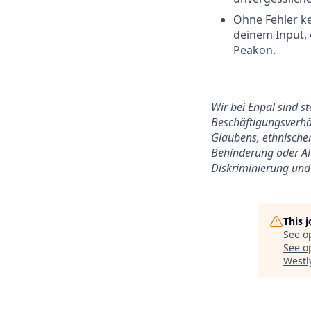
Ohne Fehler ke
deinem Input,
Peakon.
Wir bei Enpal sind s
Beschäftigungsverhäl
Glaubens, ethnischer
Behinderung oder Alt
Diskriminierung und 
This 
See o
See op
Westl