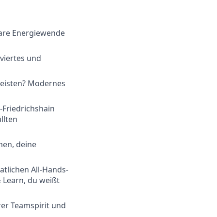
lare Energiewende
iviertes und
leisten? Modernes
-Friedrichshain
llten
men, deine
tlichen All-Hands-
 Learn, du weißt
er Teamspirit und