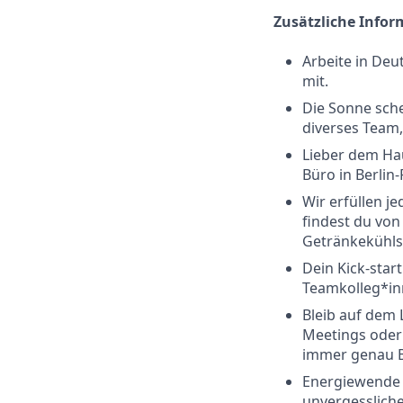
Zusätzliche Info
Arbeite in Deu
mit.
Die Sonne sche
diverses Team,
Lieber dem Hau
Büro in Berlin
Wir erfüllen j
findest du von
Getränkekühls
Dein Kick-sta
Teamkolleg*in
Bleib auf dem
Meetings oder 
immer genau B
Energiewende g
unvergesslich