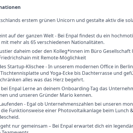
rmationen
tschlands erstem grünen Unicorn und gestalte aktiv die so
int auf der ganzen Welt - Bei Enpal findest du ein hochmot
 mit mehr als 65 verschiedenen Nationalitäten.
stier daheim oder den Kolleg*innen im Büro Gesellschaft 
-Friedrichshain mit Remote-Möglichkeit
edes Startup-Klischee - In unserem modernen Office in Berlin
 Tischtennisplatte und Yoga-Ecke bis Dachterrasse und gefü
chränken alles was das Herz begehrt.
rt bei Enpal Lerne an deinem Onboarding-Tag das Unterneh
nen und unseren Gründer Mario kennen.
 Laufenden - Egal ob Unternehmenszahlen bei unseren mona
die Funktionsweise einer Photovoltaikanlage beim Lunch &
escheid.
eht nur gemeinsam – Bei Enpal erwartet dich ein legendär
e Teamevents.