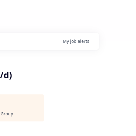
My
job
alerts
/d)
 Group
.