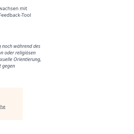
 wachsen mit
Feedback-Tool
ung noch während des
n oder religiösen
exuelle Orientierung,
ht gegen
The