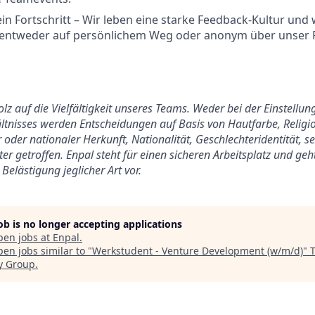
in Fortschritt – Wir leben eine starke Feedback-Kultur und
 entweder auf persönlichem Weg oder anonym über unser 
tolz auf die Vielfältigkeit unseres Teams. Weder bei der Einstell
tnisses werden Entscheidungen auf Basis von Hautfarbe, Religio
 oder nationaler Herkunft, Nationalität, Geschlechteridentität, s
er getroffen. Enpal steht für einen sicheren Arbeitsplatz und ge
Belästigung jeglicher Art vor.
job is no longer accepting applications
pen jobs at
Enpal
.
en jobs similar to "
Werkstudent - Venture Development (w/m/d)
"
y Group
.