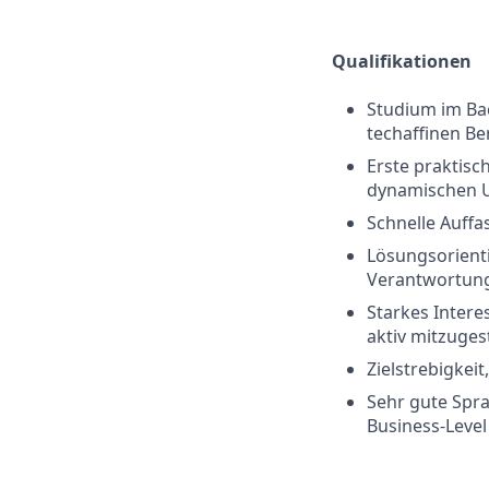
Qualifikationen
Studium im Bac
techaffinen Be
Erste praktisc
dynamischen U
Schnelle Auff
Lösungsorienti
Verantwortun
Starkes Inter
aktiv mitzuges
Zielstrebigkei
Sehr gute Spra
Business-Level