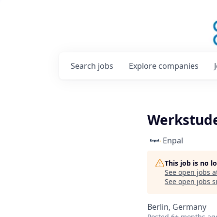
Search
jobs
Explore
companies
Werkstude
Enpal
This job is no 
See open jobs a
See open jobs si
Berlin, Germany
Posted
6+ months ag