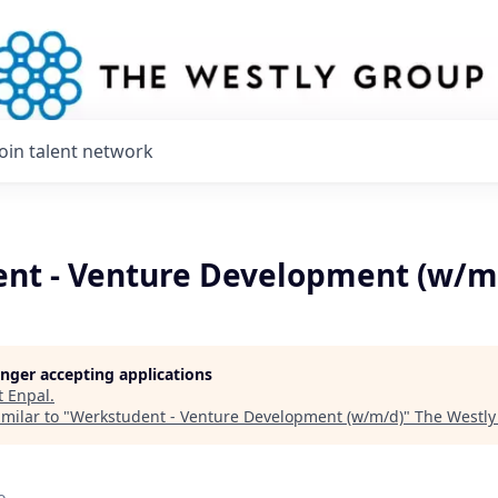
Join talent network
nt - Venture Development (w/m
longer accepting applications
t
Enpal
.
milar to "
Werkstudent - Venture Development (w/m/d)
"
The Westly
o