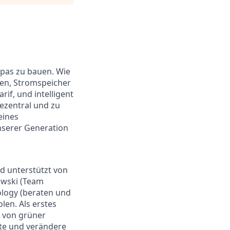
pas zu bauen. Wie
gen, Stromspeicher
if, und intelligent
dezentral und zu
eines
serer Generation
d unterstützt von
owski (Team
ology (beraten und
len. Als erstes
n von grüner
hte und verändere