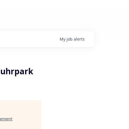
My
job
alerts
Fuhrpark
gement