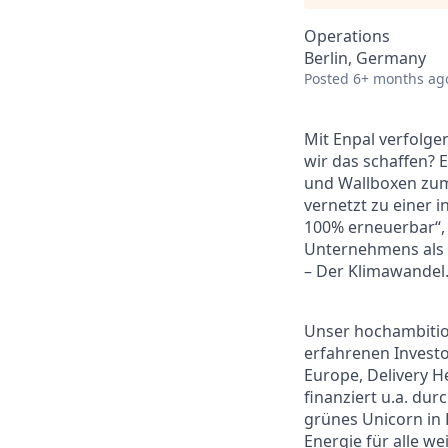
Operations
Berlin, Germany
Posted
6+ months ag
Mit Enpal verfolg
wir das schaffen? 
und Wallboxen zum 
vernetzt zu einer 
100% erneuerbar“, 
Unternehmens als 
– Der Klimawandel
Unser hochambitio
erfahrenen Invest
Europe, Delivery H
finanziert u.a. dur
grünes Unicorn in 
Energie für alle w