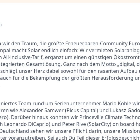
o
en wir den Traum, die größte Erneuerbaren-Community Euro
Enpal macht Solar endlich einfach: Wir vermieten Solaranla
All-inclusive-Tarif, ergänzt um einen günstigen Ökostromtar
integrierten Gesamtlösung. Ganz nach dem Motto „digital, 
schlägt unser Herz dabei sowohl für den rasanten Aufbau 
auch für die Bekämpfung der größten Herausforderung un
.
niertes Team rund um Serienunternehmer Mario Kohle wir
oren wie Alexander Samwer (Picus Capital) und Lukasz Gad
ero). Darüber hinaus konnten wir Princeville Climate Techn
ch Leonardo DiCaprio) und Peter Rive (SolarCity) on board ho
Deutschland sehen wir unsere Pflicht darin, unsere Missio
eiter voranzutreiben. Sei auch Du Teil dieser Erfolgsgeschic