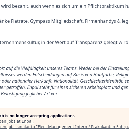
wird bezahlt, auch wenn es sich um ein Pflichtpraktikum h
änke Flatrate, Gympass Mitgliedschaft, Firmenhandys & le
ternehmenskultur, in der Wert auf Transparenz gelegt wird
tolz auf die Vielfältigkeit unseres Teams. Weder bei der Einstell
tnisses werden Entscheidungen auf Basis von Hautfarbe, Religio
 oder nationaler Herkunft, Nationalität, Geschlechteridentität, s
er getroffen. Enpal steht für einen sicheren Arbeitsplatz und ge
Belästigung jeglicher Art vor.
job is no longer accepting applications
pen jobs at
Enpal
.
en jobs similar to "
Fleet Management Intern / Praktikant:in Fuhrp