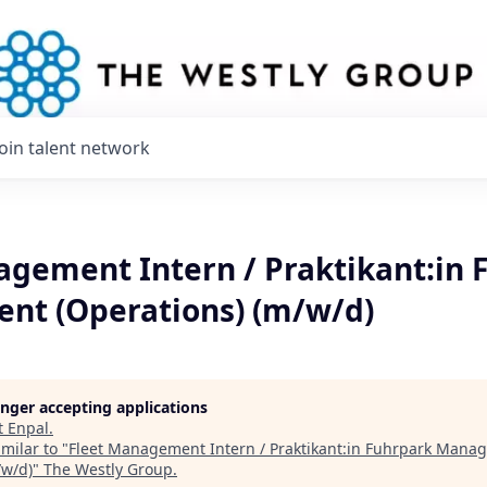
Join talent network
agement Intern / Praktikant:in 
t (Operations) (m/w/d)
longer accepting applications
t
Enpal
.
milar to "
Fleet Management Intern / Praktikant:in Fuhrpark Mana
/w/d)
"
The Westly Group
.