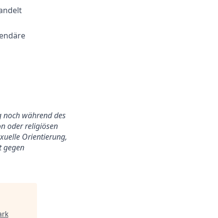
andelt
gendäre
ung noch während des
n oder religiösen
exuelle Orientierung,
ht gegen
ark