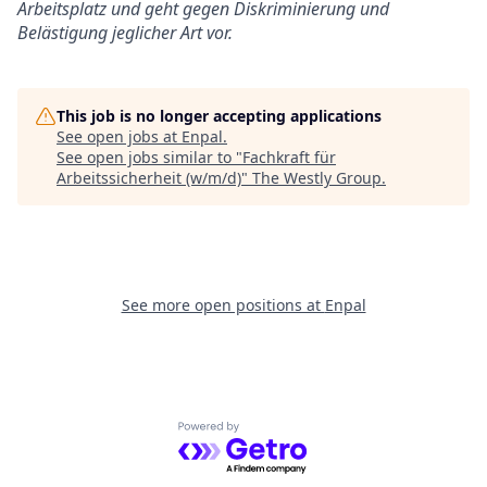
Arbeitsplatz und geht gegen Diskriminierung und
Belästigung jeglicher Art vor.
This job is no longer accepting applications
See open jobs at
Enpal
.
See open jobs similar to "
Fachkraft für
Arbeitssicherheit (w/m/d)
"
The Westly Group
.
See more open positions at
Enpal
Powered by Getro.com