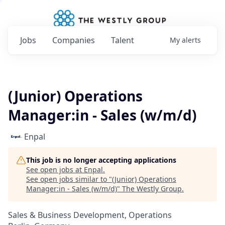
Jobs
Companies
Talent
My
alerts
(Junior) Operations
Manager:in - Sales (w/m/d)
Enpal
This job is no longer accepting applications
See open jobs at
Enpal
.
See open jobs similar to "
(Junior) Operations
Manager:in - Sales (w/m/d)
"
The Westly Group
.
Sales & Business Development, Operations