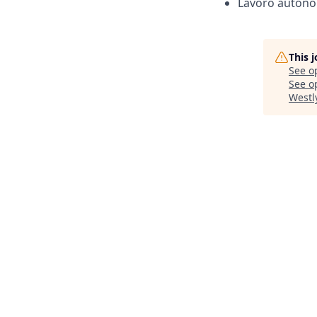
Lavoro autonomo
This 
See o
See op
Westl