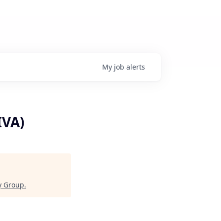
My
job
alerts
IVA)
y Group
.