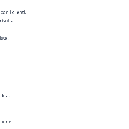
on i clienti.
isultati.
ista.
dita.
sione.