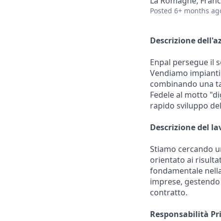
La Romagne, Fran
Posted
6+ months ag
Descrizione dell'a
Enpal persegue il 
Vendiamo impianti f
combinando una tar
Fedele al motto "dig
rapido sviluppo de
Descrizione del la
Stiamo cercando un 
orientato ai risulta
fondamentale nella
imprese, gestendo 
contratto.
Responsabilità Pri