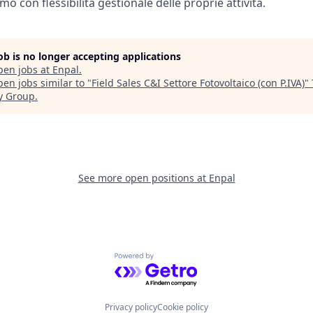
 con flessibilità gestionale delle proprie attività.
job is no longer accepting applications
pen jobs at
Enpal
.
en jobs similar to "
Field Sales C&I Settore Fotovoltaico (con P.IVA)
"
y Group
.
See more open positions at
Enpal
Powered by Getro.com
Privacy policy
Cookie policy