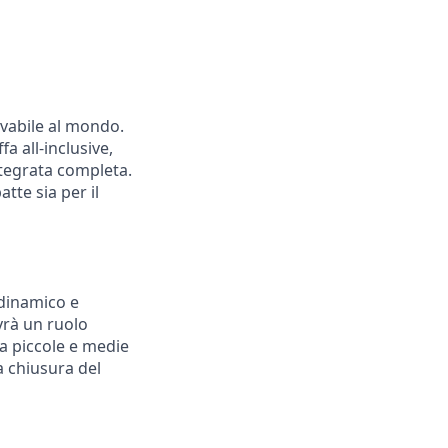
ovabile al mondo.
a all-inclusive,
ntegrata completa.
tte sia per il
 dinamico e
avrà un ruolo
a piccole e medie
a chiusura del