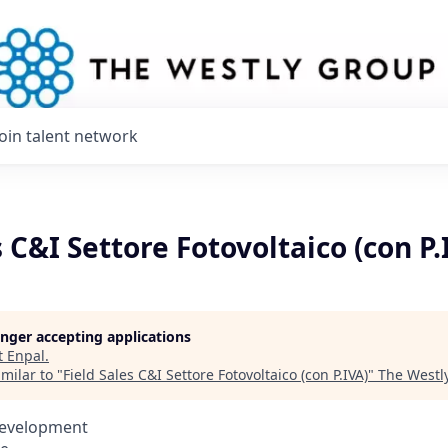
Join talent network
s C&I Settore Fotovoltaico (con P.
longer accepting applications
t
Enpal
.
milar to "
Field Sales C&I Settore Fotovoltaico (con P.IVA)
"
The Westl
Development