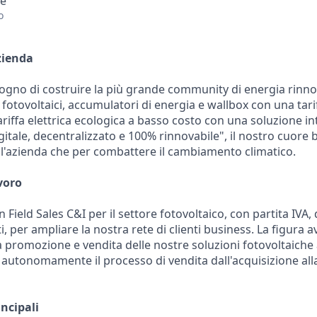
ce
o
zienda
sogno di costruire la più grande community di energia rinn
otovoltaici, accumulatori di energia e wallbox con una tariff
iffa elettrica ecologica a basso costo con una soluzione i
itale, decentralizzato e 100% rinnovabile", il nostro cuore ba
ll'azienda che per combattere il cambiamento climatico.
voro
Field Sales C&I per il settore fotovoltaico, con partita IVA,
ti, per ampliare la nostra rete di clienti business. La figura 
 promozione e vendita delle nostre soluzioni fotovoltaiche 
autonomamente il processo di vendita dall'acquisizione all
ncipali