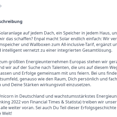
o
chreibung
 Solaranlage auf jedem Dach, ein Speicher in jedem Haus, un
wir das schaffen? Enpal macht Solar endlich einfach: Wir ve
mspeicher und Wallboxen zum All-inclusive-Tarif, ergänzt 
 intelligent vernetzt zu einer integrierten Gesamtlösung.
um größten Energieunternehmen Europas stehen wir ger
nd wir auf der Suche nach Talenten, die uns auf diesem Weg
assen und Erfolge gemeinsam mit uns feiern. Bei uns finde
tsumfeld, genauso wie den Raum, Dich persönlich und fach
 und Deine Stärken wirkungsvoll einzusetzen.
 Unicorn in Deutschland und wachstumsstärkstes Energieu
king 2022 von Financial Times & Statista) treiben wir unse
alle weiter voran. Sei auch Du Teil dieser Erfolgsgeschicht
 Welt!