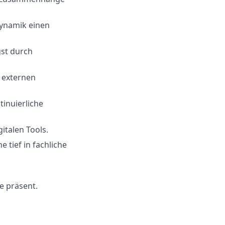
Dynamik einen
st durch
 externen
inuierliche
italen Tools.
 tief in fachliche
e präsent.