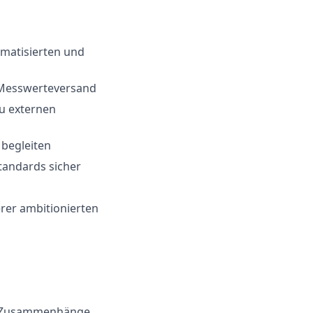
omatisierten und
 Messwerteversand
u externen
 begleiten
tandards sicher
rer ambitionierten
xe Zusammenhänge