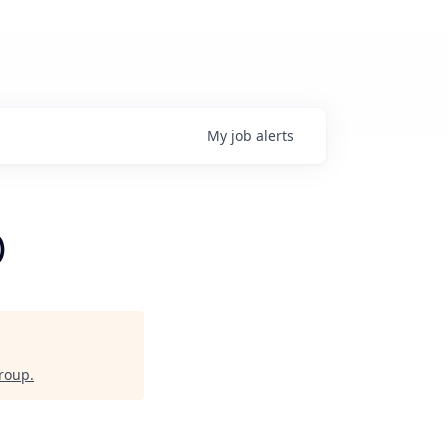
My
job
alerts
)
Group
.