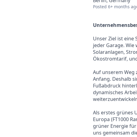
Berlin, Germany
Posted
6+ months ag
Unternehmensbes
Unser Ziel ist eine
jeder Garage. Wie 
Solaranlagen, Stro
Ökostromtarif, und
Auf unserem Weg z
Anfang. Deshalb si
Fußabdruck hinterl
dynamisches Arbei
weiterzuentwickeln
Als erstes grünes
Europa (FT1000 Ran
grüner Energie für 
uns gemeinsam die