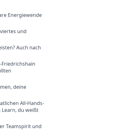
lare Energiewende
iviertes und
eisten? Auch nach
-Friedrichshain
llten
hmen, deine
tlichen All-Hands-
 Learn, du weißt
er Teamspirit und