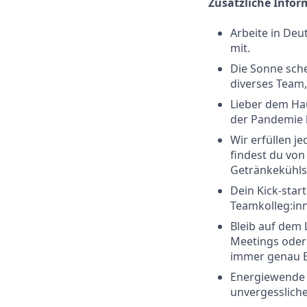
Zusätzliche Info
Arbeite in Deu
mit.
Die Sonne sche
diverses Team,
Lieber dem Hau
der Pandemie b
Wir erfüllen j
findest du von
Getränkekühls
Dein Kick-star
Teamkolleg:in
Bleib auf dem
Meetings oder 
immer genau B
Energiewende g
unvergesslich