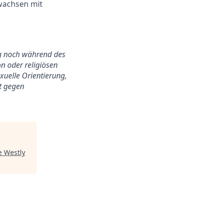
 wachsen mit
ung noch während des
n oder religiösen
exuelle Orientierung,
ht gegen
e Westly