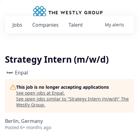
Jobs
Companies
Talent
My
alerts
Strategy Intern (m/w/d)
Enpal
This job is no longer accepting applications
See open jobs at
Enpal
.
See open jobs similar to "
Strategy Intern (m/w/d)
"
The
Westly Group
.
Berlin, Germany
Posted
6+ months ago