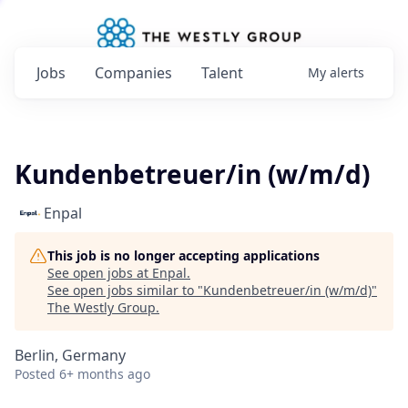
Jobs
Companies
Talent
My
alerts
Kundenbetreuer/in (w/m/d)
Enpal
This job is no longer accepting applications
See open jobs at
Enpal
.
See open jobs similar to "
Kundenbetreuer/in (w/m/d)
"
The Westly Group
.
Berlin, Germany
Posted
6+ months ago