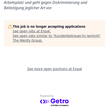
Arbeitsplatz und geht gegen Diskriminierung und
Belästigung jeglicher Art vor.
This job is no longer accepting applications
See open jobs at
Enpal
.
See open jobs similar to "
Kundenbetreuer/in (w/m/d)
"
The Westly Group
.
See more open positions at
Enpal
Powered by Getro.com