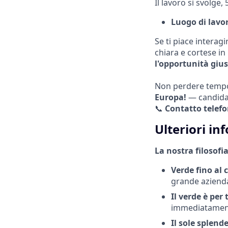
Il lavoro si svolge,
Luogo di lavor
Se ti piace interag
chiara e cortese in 
l'opportunità gius
Non perdere tem
Europa!
— candidat
📞
Contatto telefo
Ulteriori in
La nostra filosofia
Verde fino al 
grande aziend
Il verde è per 
immediatamente
Il sole splend