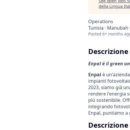
See open jobs si
della Lingua Ita
Operations
Tunisia · Manubah 
Posted
6+ months ag
Descrizione 
Enpal é il green un
Enpal
è un'azienda 
impianti fotovoltaic
2023, siamo già una
rendere l'energia s
più sostenibile. Of
integrando fotovolt
Enpal, puntiamo a r
Descrizione 