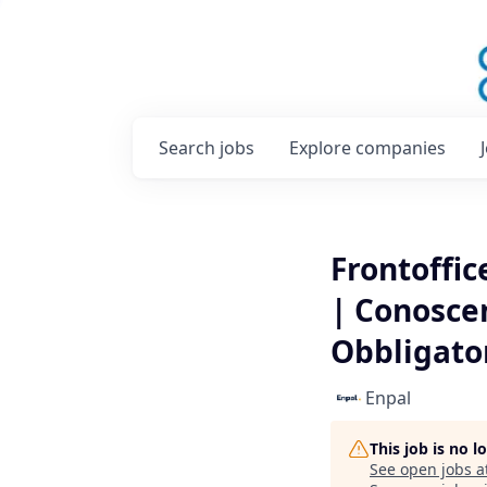
Search
jobs
Explore
companies
Frontoffic
| Conoscen
Obbligato
Enpal
This job is no 
See open jobs a