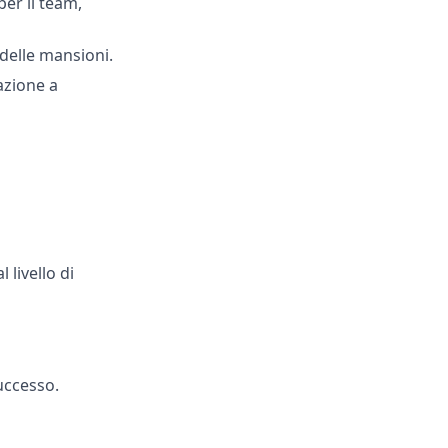
per il team,
delle mansioni.
azione a
 livello di
successo.