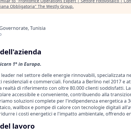
milar to "
Frontoffice Operations Expert | Settore Fotovoltaico | C
liana Obbligatoria
"
The Westly Group
.
Governorate, Tunisia
o
dell'azienda
icorn 1° in Europa.
leader nel settore delle energie rinnovabili, specializzata nel
i residenziali e commerciali. Fondata a Berlino nel 2017 e atti
 realtà di riferimento con oltre 80.000 clienti soddisfatti. L
olare accessibile e conveniente, contribuendo alla transizi
friamo soluzioni complete per l'indipendenza energetica a 3
aico, wallbox e pompe di calore con tecnologie digitali all'
idurre i costi energetici e l'impatto ambientale, offrendo e
del lavoro