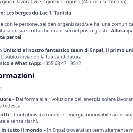
 5 giorni lavorativi e 2 giorni di riposo (40 ore a settimana).
o: Les berges du Lac 1, Tunisia
ire con le persone, sei ben organizzato/a e hai una comunica
italiano, sia scritta che orale, sei nel posto giusto.
Allora qu
ta per te!
po
Unisciti al nostro fantastico team di Enpal, il primo u
i subito inviando la tua candidatura
nico e What'sApp:
+355 68 471 9512
formazioni
:
cuore
– Dai forma alla rivoluzione dell'energia solare lavor
a tedesca.
tutti
– Contribuisci a rendere l'energia rinnovabile accessibile
 e senza rischi.
e in tutto il mondo
– In Enpal troverai un team altamente m