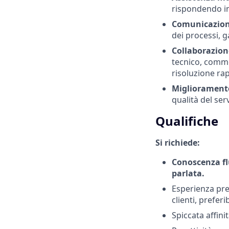
rispondendo i
Comunicazion
dei processi, 
Collaborazion
tecnico, commer
risoluzione ra
Migliorament
qualità del serv
Qualifiche
Si richiede:
Conoscenza flu
parlata.
Esperienza preg
clienti, prefe
Spiccata affini