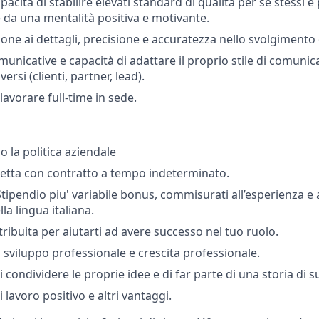
pacità di stabilire elevati standard di qualità per sé stessi e 
a una mentalità positiva e motivante.
one ai dettagli, precisione e accuratezza nello svolgimento 
unicative e capacità di adattare il proprio stile di comunic
versi (clienti, partner, lead).
 lavorare full-time in sede.
 la politica aziendale
etta con contratto a tempo indeterminato.
tipendio piu' variabile bonus, commisurati all’esperienza e al
a lingua italiana.
ribuita per aiutarti ad avere successo nel tuo ruolo.
 sviluppo professionale e crescita professionale.
di condividere le proprie idee e di far parte di una storia di 
lavoro positivo e altri vantaggi.