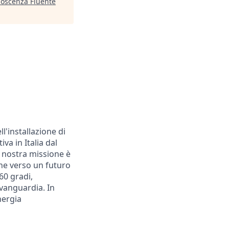
onoscenza Fluente
l'installazione di
va in Italia dal
a nostra missione è
one verso un futuro
60 gradi,
avanguardia. In
nergia