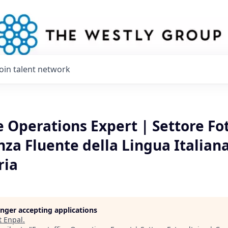
Join talent network
e Operations Expert | Settore Fo
za Fluente della Lingua Italian
ria
longer accepting applications
t
Enpal
.