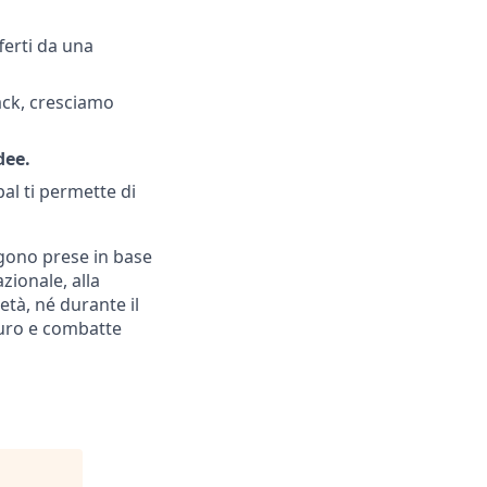
fferti da una
ck, cresciamo
dee.
al ti permette di
ngono prese in base
azionale, alla
'età, né durante il
curo e combatte