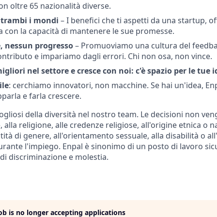
con oltre 65 nazionalità diverse.
entrambi i mondi
– I benefici che ti aspetti da una startup, o
 con la capacità di mantenere le sue promesse.
, nessun progresso
– Promuoviamo una cultura del feedba
ontributo e impariamo dagli errori. Chi non osa, non vince.
gliori nel settore e cresce con noi: c'è spazio per le tue i
ile
: cerchiamo innovatori, non macchine. Se hai un'idea, Enp
pparla e farla crescere.
gliosi della diversità nel nostro team. Le decisioni non ve
, alla religione, alle credenze religiose, all'origine etnica o n
ntità di genere, all'orientamento sessuale, alla disabilità o all
rante l'impiego. Enpal è sinonimo di un posto di lavoro si
di discriminazione e molestia.
job is no longer accepting applications