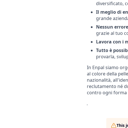
diversificato, 
Il meglio di 
grande azienda
Nessun errore
grazie al tuo c
Lavora con i mi
Tutto è possib
provarla, svilu
In Enpal siamo orgo
al colore della pelle
nazionalità, all'ide
reclutamento né du
contro ogni forma 
.
This 