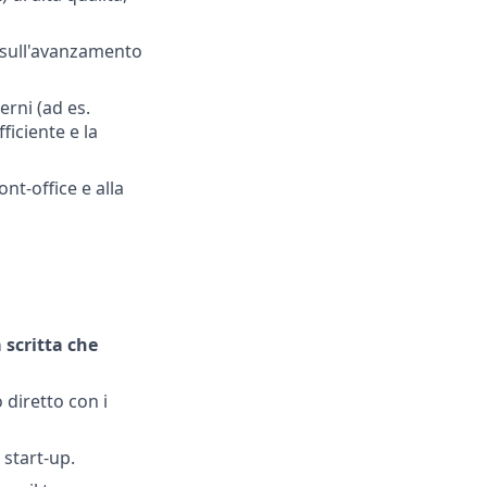
 sull'avanzamento
erni (ad es.
ficiente e la
nt-office e alla
 scritta che
 diretto con i
 start-up.