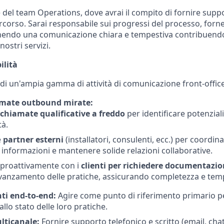
e del team Operations, dove avrai il compito di fornire suppor
ercorso. Sarai responsabile sui progressi del processo, forn
nendo una comunicazione chiara e tempestiva contribuendo
ostri servizi.
ilità
di un'ampia gamma di attività di comunicazione front-office,
amate outbound mirate:
chiamate qualificative a freddo
per identificare potenziali
à.
e
partner esterni
(installatori, consulenti, ecc.) per coordinar
informazioni e mantenere solide relazioni collaborative.
 proattivamente con i
clienti per richiedere documentazi
vanzamento delle pratiche, assicurando completezza e temp
ti end-to-end:
Agire come punto di riferimento primario per
 allo stato delle loro pratiche.
lticanale:
Fornire supporto telefonico e scritto (email, chat)