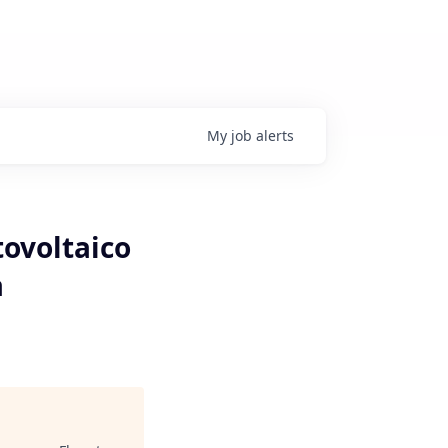
My
job
alerts
tovoltaico
a