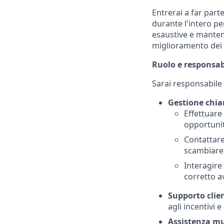
Entrerai a far part
durante l'intero p
esaustive e mante
miglioramento dei n
Ruolo e responsab
Sarai responsabile 
Gestione chi
Effettuare
opportunit
Contattar
scambiare 
Interagire
corretto a
Supporto clien
agli incentivi e
Assistenza mu