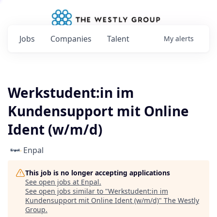
Jobs
Companies
Talent
My
alerts
Werkstudent:in im
Kundensupport mit Online
Ident (w/m/d)
Enpal
This job is no longer accepting applications
See open jobs at
Enpal
.
See open jobs similar to "
Werkstudent:in im
Kundensupport mit Online Ident (w/m/d)
"
The Westly
Group
.