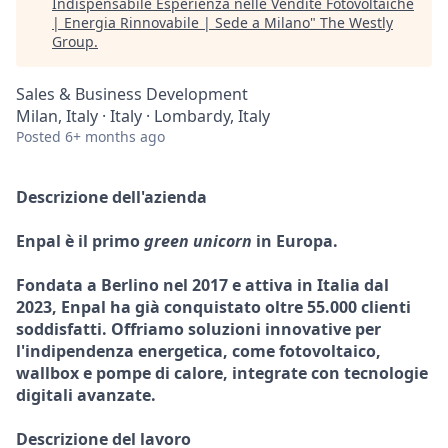
Indispensabile Esperienza nelle Vendite Fotovoltaiche
| Energia Rinnovabile | Sede a Milano
"
The Westly
Group
.
Sales & Business Development
Milan, Italy · Italy · Lombardy, Italy
Posted
6+ months ago
Descrizione dell'azienda
Enpal è il primo
green unicorn
in Europa.
Fondata a Berlino nel 2017 e attiva in Italia dal
2023, Enpal ha già conquistato oltre 55.000 clienti
soddisfatti. Offriamo soluzioni innovative per
l'indipendenza energetica, come fotovoltaico,
wallbox e pompe di calore, integrate con tecnologie
digitali avanzate.
Descrizione del lavoro