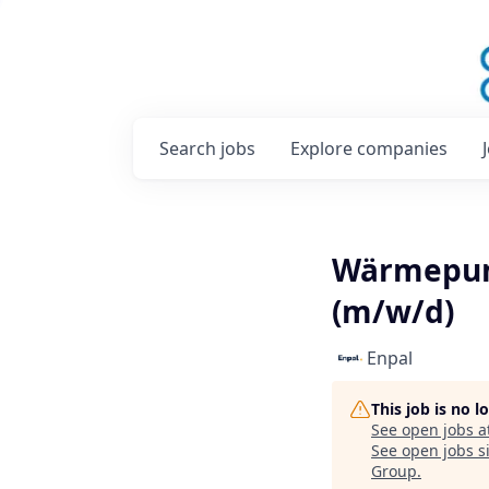
Search
jobs
Explore
companies
Wärmepump
(m/w/d)
Enpal
This job is no 
See open jobs a
See open jobs si
Group
.