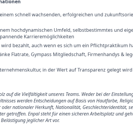
rmationen
 einem schnell wachsenden, erfolgreichen und zukunftsorie
einem hochdynamischen Umfeld, selbstbestimmtes und eige
spannende Karrieremöglichkeiten
wird bezahlt, auch wenn es sich um ein Pflichtpraktikum h
änke Flatrate, Gympass Mitgliedschaft, Firmenhandys & le
ternehmenskultur, in der Wert auf Transparenz gelegt wird
tolz auf die Vielfältigkeit unseres Teams. Weder bei der Einstell
tnisses werden Entscheidungen auf Basis von Hautfarbe, Religio
 oder nationaler Herkunft, Nationalität, Geschlechteridentität, s
er getroffen. Enpal steht für einen sicheren Arbeitsplatz und ge
Belästigung jeglicher Art vor.