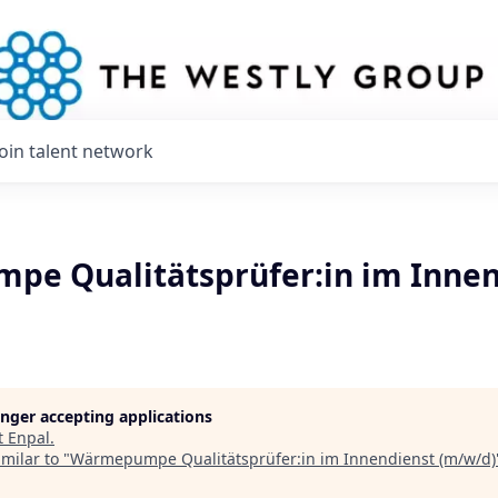
Join talent network
e Qualitätsprüfer:in im Innen
longer accepting applications
t
Enpal
.
milar to "
Wärmepumpe Qualitätsprüfer:in im Innendienst (m/w/d)