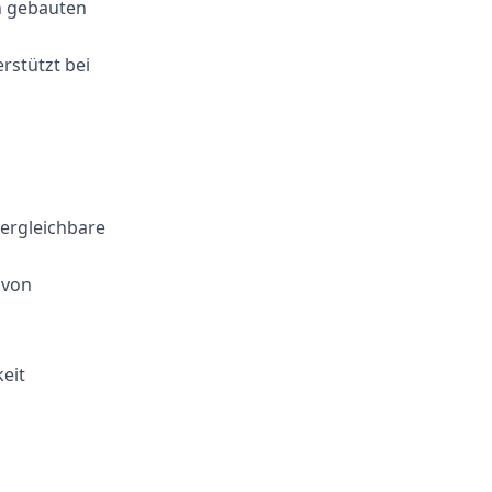
on gebauten
stützt bei
ergleichbare
 von
eit