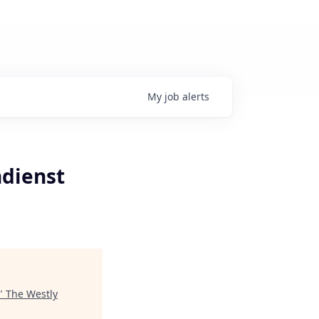
My
job
alerts
dienst
"
The Westly